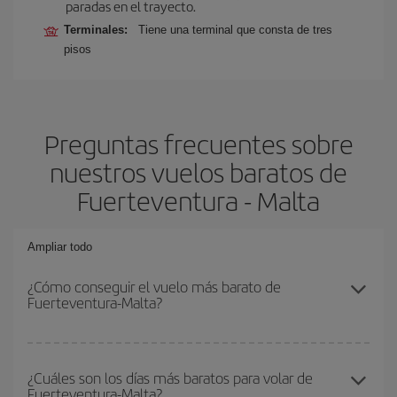
paradas en el trayecto.
Terminales:
Tiene una terminal que consta de tres
pisos
Preguntas frecuentes sobre
nuestros vuelos baratos de
Fuerteventura - Malta
Ampliar todo
¿Cómo conseguir el vuelo más barato de
Fuerteventura-Malta?
Podrás ahorrar en tu billete de avión de Fuerteventura-Malta-dest
y conseguir el vuelo más barato si evitas temporadas altas,
¿Cuáles son los días más baratos para volar de
Fuerteventura-Malta?
compras con antelación y puedes ser flexible con las fechas y