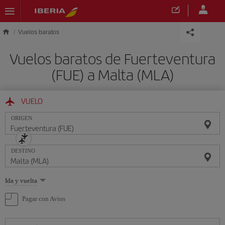
Saltar al contenido principal
Vuelos baratos
Vuelos baratos de Fuerteventura
(FUE) a Malta (MLA)
VUELO
ORIGEN
DESTINO
Seleccione
Ida y vuelta
una
opción
Pagar con Avios