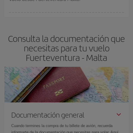
vayan agotando. Por eso, comprar con antelación es
fundamental
para conseguir
vuelos baratos a Fuerteventura-
En Iberia, tenemos distintas tarifas para garantizarte el mejor
Malta-dest
.
precio según tus necesidades de viaje. La tarifa básica, te
asegura el vuelo más barato.
Consulta la documentación que
necesitas para tu vuelo
Fuerteventura - Malta
Documentación general
Cuando termines la compra de tu billete de avión, recuerda
informarte de la documentación que necesitas para volar. Aquí