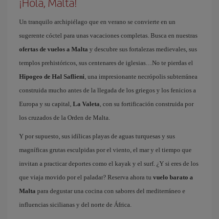
¡Hola, Malta!
Un tranquilo archipiélago que en verano se convierte en un
sugerente cóctel para unas vacaciones completas. Busca en nuestras
ofertas de vuelos a Malta
y descubre sus fortalezas medievales, sus
templos prehistóricos, sus centenares de iglesias…No te pierdas el
Hipogeo de Hal Saflieni
, una impresionante necrópolis subterránea
construida mucho antes de la llegada de los griegos y los fenicios a
Europa y su capital,
La Valeta
, con su fortificación construida por
los cruzados de la Orden de Malta.
Y por supuesto, sus idílicas playas de aguas turquesas y sus
magníficas grutas esculpidas por el viento, el mar y el tiempo que
invitan a practicar deportes como el kayak y el surf. ¿Y si eres de los
que viaja movido por el paladar? Reserva ahora tu
vuelo barato a
Malta
para degustar una cocina con sabores del mediterráneo e
influencias sicilianas y del norte de África.