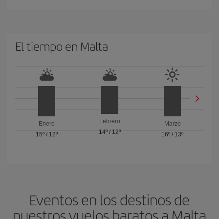
El tiempo en Malta
Febrero
Enero
Marzo
14º
/
12º
15º
/
12º
16º
/
13º
Eventos en los destinos de
nuestros vuelos baratos a Malta