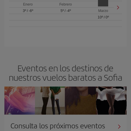
Enero
Febrero
3º
/
-6º
5º
/
-4º
Marzo
10º
/
0º
Eventos en los destinos de
nuestros vuelos baratos a Sofia
Consulta los próximos eventos