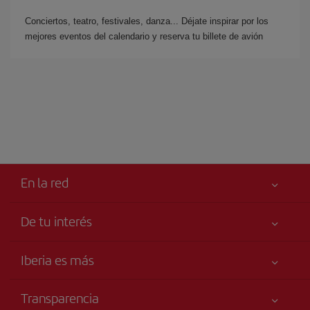
Conciertos, teatro, festivales, danza... Déjate inspirar por los
mejores eventos del calendario y reserva tu billete de avión
En la red
De tu interés
Iberia Joven
Mejor precio garantizado
Iberia es más
Tu seguridad es lo primero
Noticias y Novedades
Declaración de accesibilidad
Transparencia
Talento a bordo