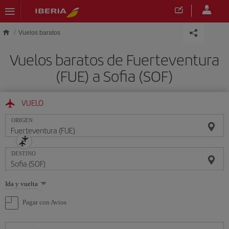
Saltar al contenido principal
Vuelos baratos
Vuelos baratos de Fuerteventura
(FUE) a Sofia (SOF)
VUELO
ORIGEN
DESTINO
Seleccione
Ida y vuelta
una
opción
Pagar con Avios