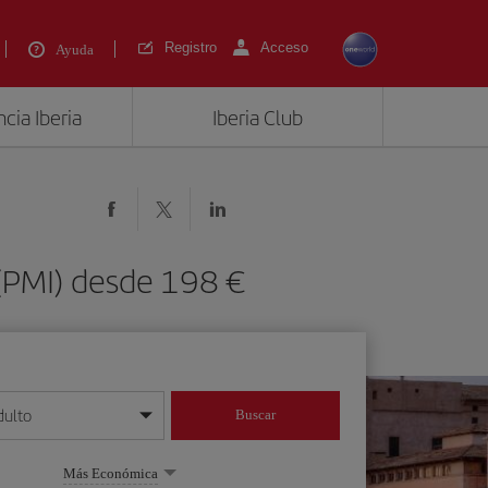
Registro
Acceso
Ayuda
cia Iberia
Iberia Club
 (PMI) desde 198 €
dulto
Buscar
o día/mes/año
Más Económica