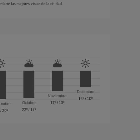
rdarte las mejores vistas de la ciudad.
Diciembre
Noviembre
14º
/
10º
Octubre
17º
/
13º
iembre
22º
/
17º
/
20º