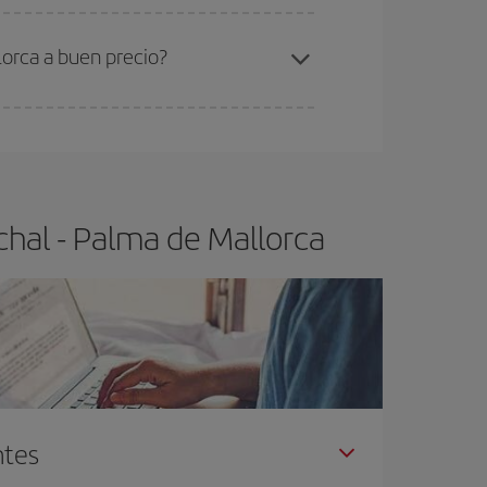
ra el vuelo más barato.
lorca a buen precio?
ser flexible.
Lo normal es que
cuanto antes
 poco abiertos, podrás
elegir el precio más
chal - Palma de Mallorca
ntes