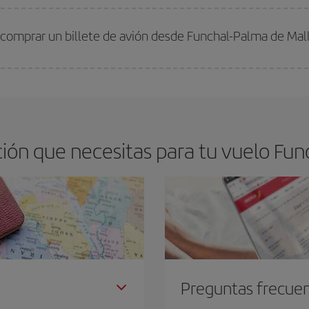
arte el mejor precio según tus necesidades de viaje. La tarifa básica, te asegu
 comprar un billete de avión desde Funchal-Palma de Mal
os baratos. Las claves para encontrar los mejores precios son
anticiparte y 
drán. Además, si buscas los vuelos con las fechas y los horarios del viaje un
ón que necesitas para tu vuelo Fun
Preguntas frecue