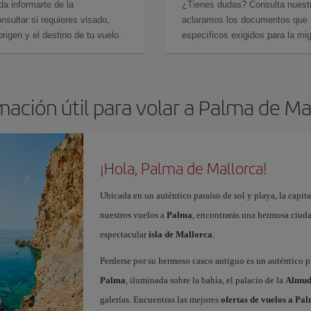
da informarte de la
¿Tienes dudas? Consulta nues
sultar si requieres visado,
aclaramos los documentos que ne
rigen y el destino de tu vuelo.
específicos exigidos para la mi
mación útil para volar a Palma de Ma
¡Hola, Palma de Mallorca!
Ubicada en un auténtico paraíso de sol y playa, la capita
nuestros vuelos a
Palma
, encontrarás una hermosa ciudad
espectacular
isla de Mallorca
.
Perderse por su hermoso casco antiguo es un auténtico pl
Palma
, iluminada sobre la bahía, el palacio de la
Almud
galerías. Encuentras las mejores
ofertas de vuelos a Pa