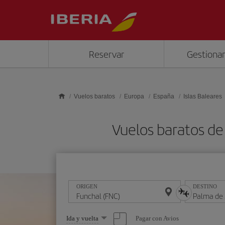
Saltar al contenido principal
Reservar
Gestionar
Vuelos baratos
Europa
España
Islas Baleares
Vuelos baratos de
ORIGEN
DESTINO
Seleccione
Pagar con Avios
Ida y vuelta