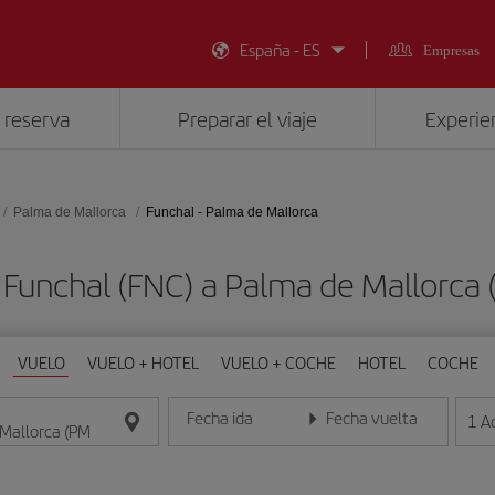
España - ES
Empresas
 reserva
Preparar el viaje
Experien
Palma de Mallorca
Funchal - Palma de Mallorca
 Funchal (FNC) a Palma de Mallorca
VUELO
VUELO + HOTEL
VUELO + COCHE
HOTEL
COCHE
Fecha ida
Fecha vuelta
1
A
Introduce la fecha en formato día/mes/año
Introduce la fecha en format