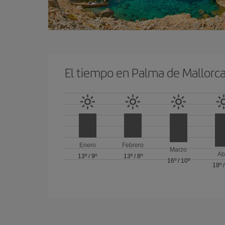
El tiempo en Palma de Mallorc
Enero
Febrero
Marzo
Ab
13º
/
9º
13º
/
8º
16º
/
10º
18º