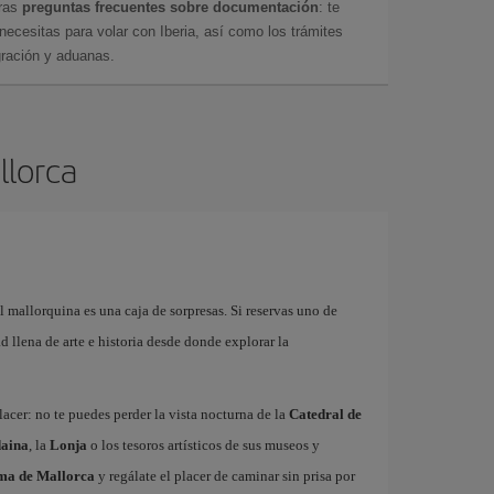
tras
preguntas frecuentes sobre documentación
: te
cesitas para volar con Iberia, así como los trámites
gración y aduanas.
llorca
l mallorquina es una caja de sorpresas. Si reservas uno de
 llena de arte e historia desde donde explorar la
acer: no te puedes perder la vista nocturna de la
Catedral de
aina
, la
Lonja
o los tesoros artísticos de sus museos y
lma de Mallorca
y regálate el placer de caminar sin prisa por