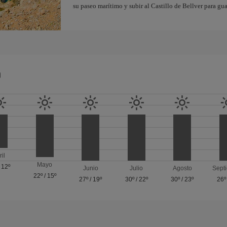
su paseo marítimo y subir al Castillo de Bellver para gua
a
ril
Mayo
/
12º
Junio
Julio
Agosto
Sept
22º
/
15º
27º
/
19º
30º
/
22º
30º
/
23º
26º