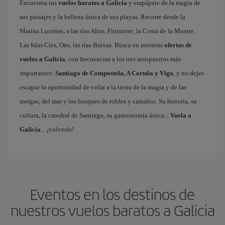
Encuentra tus
vuelos baratos a Galicia
y empápate de la magia de
sus paisajes y la belleza única de sus playas. Recorre desde la
Marina Lucense, a las rías Altas, Finisterre, la Costa de la Muerte,
Las Islas Cíes, Ons, las rías Baixas. Busca en nuestras
ofertas de
vuelos a Galicia
, con frecuencias a los tres aeropuertos más
importantes:
Santiago de Compostela, A Coruña y Vigo
, y no dejes
escapar la oportunidad de volar a la tierra de la magia y de las
meigas, del mar y los bosques de robles y castaños. Su historia, su
cultura, la catedral de Santiago, su gastronomía única...
Vuela a
Galicia
... ¡volverás!
Eventos en los destinos de
nuestros vuelos baratos a Galicia