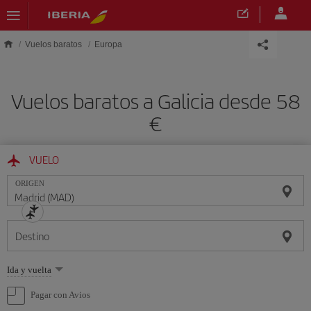
Saltar al contenido principal
Vuelos baratos
Europa
Vuelos baratos a Galicia desde 58
€
VUELO
ORIGEN
Destino
Seleccione
Ida y vuelta
una
opción
Pagar con Avios