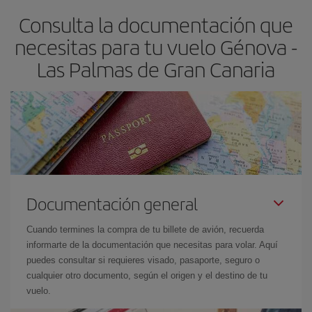
flexible.
Lo normal es que
cuanto antes
reserves tus billetes de
Consulta la documentación que
avión más baratos te saldrán. Además, si buscas los vuelos con
las fechas y los horarios del viaje un poco abiertos, podrás
elegir
necesitas para tu vuelo Génova -
el precio más barato.
Las Palmas de Gran Canaria
Documentación general
Cuando termines la compra de tu billete de avión, recuerda
informarte de la documentación que necesitas para volar. Aquí
puedes consultar si requieres visado, pasaporte, seguro o
cualquier otro documento, según el origen y el destino de tu
vuelo.