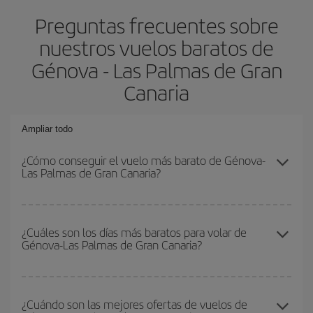
Preguntas frecuentes sobre
nuestros vuelos baratos de
Génova - Las Palmas de Gran
Canaria
Ampliar todo
¿Cómo conseguir el vuelo más barato de Génova-
Las Palmas de Gran Canaria?
Podrás ahorrar en tu billete de avión de Génova-Las Palmas de
Gran Canaria-dest y conseguir el vuelo más barato si evitas
¿Cuáles son los días más baratos para volar de
Génova-Las Palmas de Gran Canaria?
temporadas altas, compras con antelación y puedes ser flexible
con las fechas y horarios de ida y vuelta.
Para saber qué días te saldrá más económico volar, solo tienes
que empezar una consulta en nuestro
buscador de vuelos
¿Cuándo son las mejores ofertas de vuelos de