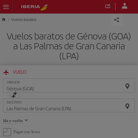
Saltar al contenido principal
Vuelos baratos
Vuelos baratos de Génova (GOA)
a Las Palmas de Gran Canaria
(LPA)
VUELO
ORIGEN
DESTINO
Seleccione
Ida y vuelta
una
opción
Pagar con Avios