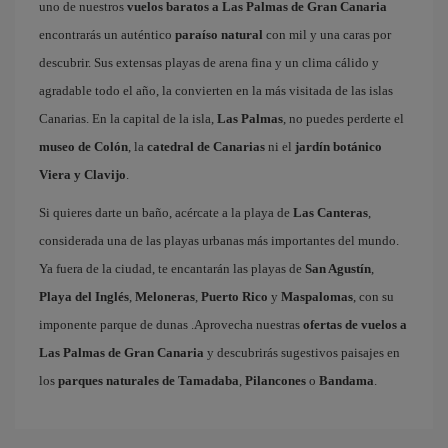
uno de nuestros
vuelos baratos a Las Palmas de Gran Canaria
encontrarás un auténtico
paraíso natural
con mil y una caras por
descubrir. Sus extensas playas de arena fina y un clima cálido y
agradable todo el año, la convierten en la más visitada de las islas
Canarias. En la capital de la isla,
Las Palmas
, no puedes perderte el
museo de Colón
, la
catedral de Canarias
ni el
jardín botánico
Viera y Clavijo
.
Si quieres darte un baño, acércate a la playa de
Las Canteras
,
considerada una de las playas urbanas más importantes del mundo.
Ya fuera de la ciudad, te encantarán las playas de
San Agustín
,
Playa del Inglés
,
Meloneras
,
Puerto Rico
y
Maspalomas
, con su
imponente parque de dunas .Aprovecha nuestras
ofertas de vuelos a
Las Palmas de Gran Canaria
y descubrirás sugestivos paisajes en
los
parques naturales de Tamadaba
,
Pilancones
o
Bandama
.