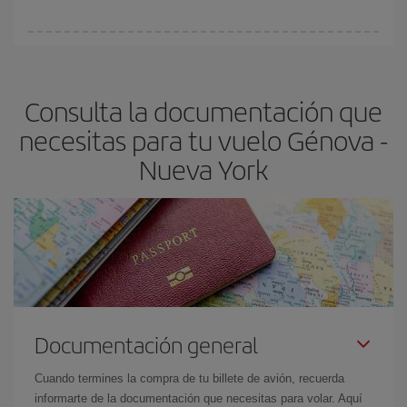
vayan agotando. Por eso, comprar con antelación es
fundamental
para conseguir
vuelos baratos a Génova-Nueva
En Iberia, tenemos distintas tarifas para garantizarte el mejor
York-dest
.
precio según tus necesidades de viaje. La tarifa básica, te
asegura el vuelo más barato.
Consulta la documentación que
necesitas para tu vuelo Génova -
Nueva York
Documentación general
Cuando termines la compra de tu billete de avión, recuerda
informarte de la documentación que necesitas para volar. Aquí