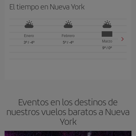
El tiempo en Nueva York
Enero
Febrero
Marzo
3º
/
-4º
5º
/
-4º
9º
/
0º
Eventos en los destinos de
nuestros vuelos baratos a Nueva
York