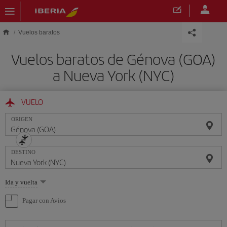
Saltar al contenido principal
Vuelos baratos
Vuelos baratos de Génova (GOA)
a Nueva York (NYC)
VUELO
ORIGEN
DESTINO
Seleccione
Ida y vuelta
una
opción
Pagar con Avios