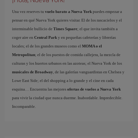
Una vez reserves tu
vuelo barato a Nueva York
puedes empezar a
pensar en qué Nueva York quieres visitar. El de los rascacielos y el
interminable bullicio de
Times Square
; el que invita también a
coger aire en
Central Park
y en pequeñas cafeterías y librerías
locales; el de los grandes museos como el
MOMA o el
Metropolitan
; el de los puestos de comida callejera, la mezcla de
culturas y los huertos urbanos en las azoteas; el Nueva York de los
musicales de Broadway
, de las galerías vanguardistas en Chelsea y
Lowe East Side; el del shopping a lo grande y el cine en cada
esquina… Encuentra las mejores
ofertas de vuelos a Nueva York
para vivir la ciudad que nunca duerme. Inabordable. Impredecible.
Incomparable.