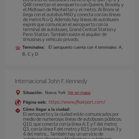
Q48 conectan el aeropuerto con Queens, Brookly y
el Midtown de Manhattan y el metro. Al Bronx se
llega con el autobús M60 y conecta con las líneas
de metro N o Q. Además hay líneas de autobuses
exprés que comunican el aeropuerto con la
terminal de autobuses, Grand Central Station y
Penn Station. También existe el alquiler de
limusinas y vehículo privado.
Terminales:
El aeropuerto cuenta con 4 terminales: A,
B, C y D.
Internacional John F. Kennedy
Situación:
Nueva York
Ver en mapa
https://www.jfkairport.com/
Página web:
Cómo llegar a la ciudad:
El aeropuerto y la ciudad están comunicados por
medio de numerosas líneas de autobuses públicos:
Q10, que conecta con la línea A, E y F del metro;
Q3, con la línea F del metro y B15 con la líneas 3 y
4 del metro… También hay un servicio de
autobuses directos a Manhattan y autobuses