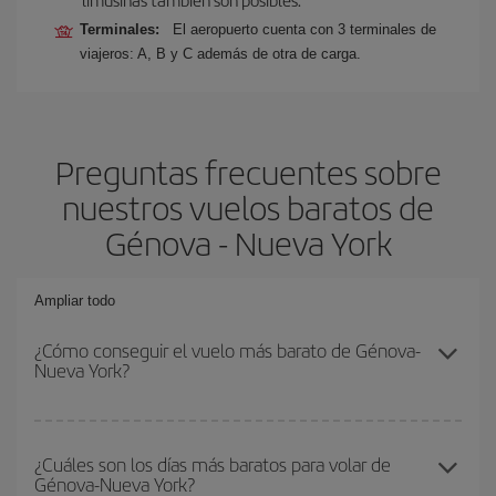
Terminales:
El aeropuerto cuenta con 3 terminales de
viajeros: A, B y C además de otra de carga.
Preguntas frecuentes sobre
nuestros vuelos baratos de
Génova - Nueva York
Ampliar todo
¿Cómo conseguir el vuelo más barato de Génova-
Nueva York?
Podrás ahorrar en tu billete de avión de Génova-Nueva York-dest
y conseguir el vuelo más barato si evitas temporadas altas,
¿Cuáles son los días más baratos para volar de
Génova-Nueva York?
compras con antelación y puedes ser flexible con las fechas y