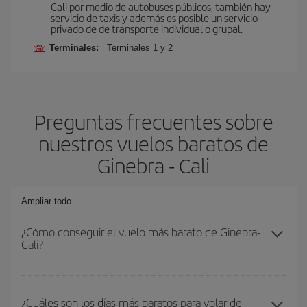
Cali por medio de autobuses públicos, también hay
servicio de taxis y además es posible un servicio
privado de de transporte individual o grupal.
Terminales:
Terminales 1 y 2
Preguntas frecuentes sobre
nuestros vuelos baratos de
Ginebra - Cali
Ampliar todo
¿Cómo conseguir el vuelo más barato de Ginebra-
Cali?
Podrás ahorrar en tu billete de avión de Ginebra-Cali-dest y
conseguir el vuelo más barato si evitas temporadas altas,
¿Cuáles son los días más baratos para volar de