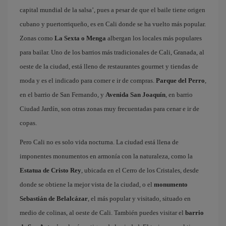
capital mundial de la salsa’, pues a pesar de que el baile tiene origen
cubano y puertorriqueño, es en Cali donde se ha vuelto más popular.
Zonas como
La Sexta o Menga
albergan los locales más populares
para bailar. Uno de los barrios más tradicionales de Cali, Granada, al
oeste de la ciudad, está lleno de restaurantes gourmet y tiendas de
moda y es el indicado para comer e ir de compras.
Parque del Perro
,
en el barrio de San Fernando, y
Avenida San Joaquín
, en barrio
Ciudad Jardín, son otras zonas muy frecuentadas para cenar e ir de
copas.
Pero Cali no es solo vida nocturna. La ciudad está llena de
imponentes monumentos en armonía con la naturaleza, como la
Estatua de Cristo Rey
, ubicada en el Cerro de los Cristales, desde
donde se obtiene la mejor vista de la ciudad, o el
monumento
Sebastián de Belalcázar
, el más popular y visitado, situado en
medio de colinas, al oeste de Cali. También puedes visitar el
barrio