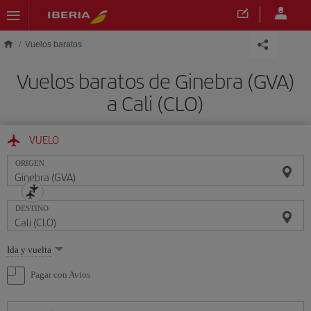
Saltar al contenido principal
Vuelos baratos
Vuelos baratos de Ginebra (GVA)
a Cali (CLO)
VUELO
ORIGEN
DESTINO
Seleccione
Ida y vuelta
una
opción
Pagar con Avios