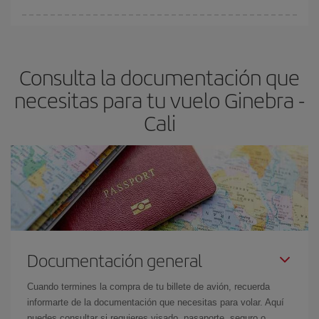
fundamental
para conseguir
vuelos baratos a Ginebra-Cali-
En Iberia, tenemos distintas tarifas para garantizarte el mejor
dest
.
precio según tus necesidades de viaje. La tarifa básica, te
asegura el vuelo más barato.
Consulta la documentación que
necesitas para tu vuelo Ginebra -
Cali
Documentación general
Cuando termines la compra de tu billete de avión, recuerda
informarte de la documentación que necesitas para volar. Aquí
puedes consultar si requieres visado, pasaporte, seguro o