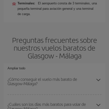
Terminales:
El aeropuerto consta de 3 terminales, una
pequeña terminal para aviación general y una terminal
de carga.
Preguntas frecuentes sobre
nuestros vuelos baratos de
Glasgow - Málaga
Ampliar todo
¿Cómo conseguir el vuelo más barato de
Glasgow-Málaga?
Podrás ahorrar en tu billete de avión de Glasgow-Málaga-dest y
conseguir el vuelo más barato si evitas temporadas altas,
¿Cuáles son los días más baratos para volar de
Glasgow-Málaga?
compras con antelación y puedes ser flexible con las fechas y