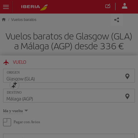
Saltar al contenido principal
Vuelos baratos
Vuelos baratos de Glasgow (GLA)
a Málaga (AGP) desde 336 €
VUELO
ORIGEN
DESTINO
Seleccione
Ida y vuelta
una
opción
Pagar con Avios