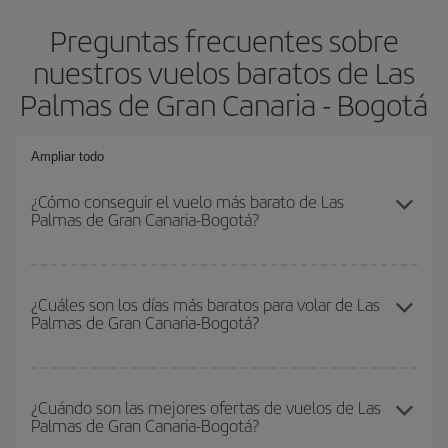
Preguntas frecuentes sobre
nuestros vuelos baratos de Las
Palmas de Gran Canaria - Bogotá
Ampliar todo
¿Cómo conseguir el vuelo más barato de Las
Palmas de Gran Canaria-Bogotá?
Podrás ahorrar en tu billete de avión de Las Palmas de Gran
Canaria-Bogotá-dest y conseguir el vuelo más barato si evitas
¿Cuáles son los días más baratos para volar de Las
Palmas de Gran Canaria-Bogotá?
temporadas altas, compras con antelación y puedes ser flexible
con las fechas y horarios de ida y vuelta.
Para saber qué días te saldrá más económico volar, solo tienes
que empezar una consulta en nuestro
buscador de vuelos
¿Cuándo son las mejores ofertas de vuelos de Las
Palmas de Gran Canaria-Bogotá?
baratos
. Dinos desde dónde vuelas, a dónde quieres ir y en qué
fechas habías pensado viajar. Te mostraremos los vuelos más