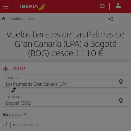
Saltar al contenido principal
Vuelos baratos
Vuelos baratos de Las Palmas de
Gran Canaria (LPA) a Bogotá
(BOG) desde 1110 €
VUELO
ORIGEN
DESTINO
Seleccione
Ida y vuelta
una
opción
Pagar con Avios