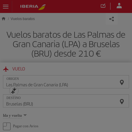
Saltar al contenido principal
Vuelos baratos
Vuelos baratos de Las Palmas de
Gran Canaria (LPA) a Bruselas
(BRU) desde 210 €
VUELO
ORIGEN
DESTINO
Seleccione
Ida y vuelta
una
opción
Pagar con Avios