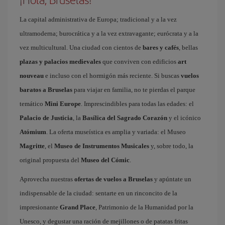
La capital administrativa de Europa; tradicional y a la vez
ultramoderna; burocrática y a la vez extravagante; eurócrata y a la
vez multicultural. Una ciudad con cientos de
bares y cafés
, bellas
plazas y palacios medievales
que conviven con edificios
art
nouveau
e incluso con el hormigón más reciente. Si buscas
vuelos
baratos a Bruselas
para viajar en familia, no te pierdas el parque
temático
Mini Europe
. Imprescindibles para todas las edades: el
Palacio de Justicia
, la
Basílica del Sagrado Corazón
y el icónico
Atómium
. La oferta museística es amplia y variada: el Museo
Magritte
, el
Museo de Instrumentos Musicales
y, sobre todo, la
original propuesta del
Museo del Cómic
.
Aprovecha nuestras
ofertas de vuelos a Bruselas
y apúntate un
indispensable de la ciudad: sentarte en un rinconcito de la
impresionante
Grand Place
, Patrimonio de la Humanidad por la
Unesco, y degustar una ración de mejillones o de patatas fritas