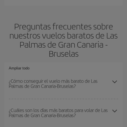
Preguntas frecuentes sobre
nuestros vuelos baratos de Las
Palmas de Gran Canaria -
Bruselas
Ampliar todo
¿Cómo conseguir el vuelo más barato de Las
Palmas de Gran Canaria-Bruselas?
Podrás ahorrar en tu billete de avión de Las Palmas de Gran
Canaria-Bruselas-dest y conseguir el vuelo más barato si evitas
¿Cuáles son los días más baratos para volar de Las
Palmas de Gran Canaria-Bruselas?
temporadas altas, compras con antelación y puedes ser flexible
con las fechas y horarios de ida y vuelta.