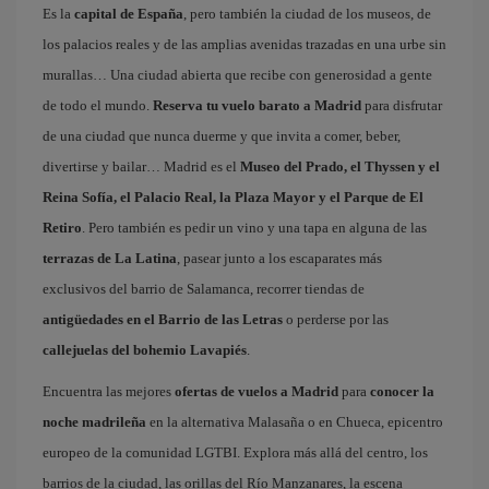
Es la
capital de España
, pero también la ciudad de los museos, de
los palacios reales y de las amplias avenidas trazadas en una urbe sin
murallas… Una ciudad abierta que recibe con generosidad a gente
de todo el mundo.
Reserva tu vuelo barato a Madrid
para disfrutar
de una ciudad que nunca duerme y que invita a comer, beber,
divertirse y bailar… Madrid es el
Museo del Prado, el Thyssen y el
Reina Sofía, el Palacio Real, la Plaza Mayor y el Parque de El
Retiro
. Pero también es pedir un vino y una tapa en alguna de las
terrazas de La Latina
, pasear junto a los escaparates más
exclusivos del barrio de Salamanca, recorrer tiendas de
antigüedades en el Barrio de las Letras
o perderse por las
callejuelas del bohemio Lavapiés
.
Encuentra las mejores
ofertas de vuelos a Madrid
para
conocer la
noche madrileña
en la alternativa Malasaña o en Chueca, epicentro
europeo de la comunidad LGTBI. Explora más allá del centro, los
barrios de la ciudad, las orillas del Río Manzanares, la escena