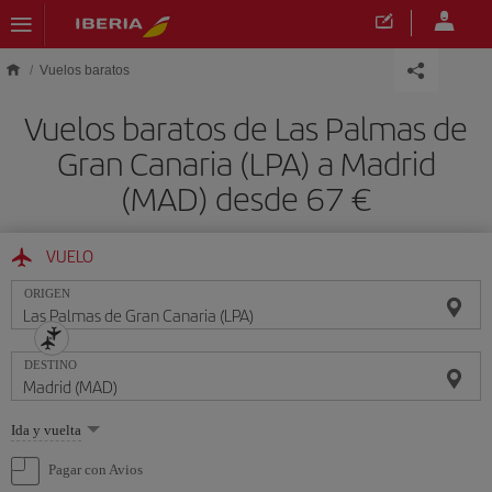
Saltar al contenido principal
Vuelos baratos
Vuelos baratos de Las Palmas de
Gran Canaria (LPA) a Madrid
(MAD) desde 67 €
VUELO
ORIGEN
DESTINO
Seleccione
Ida y vuelta
una
opción
Pagar con Avios