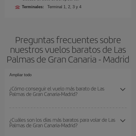
Terminales:
Terminal 1, 2, 3 y 4
Preguntas frecuentes sobre
nuestros vuelos baratos de Las
Palmas de Gran Canaria - Madrid
Ampliar todo
¿Cómo conseguir el vuelo más barato de Las
Palmas de Gran Canaria-Madrid?
Podrás ahorrar en tu billete de avión de Las Palmas de Gran
Canaria-Madrid-dest y conseguir el vuelo más barato si evitas
¿Cuáles son los días más baratos para volar de Las
Palmas de Gran Canaria-Madrid?
temporadas altas, compras con antelación y puedes ser flexible
con las fechas y horarios de ida y vuelta.