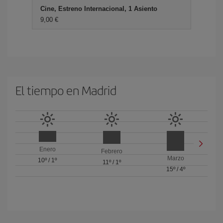
Cine, Estreno Internacional, 1 Asiento
9,00 €
El tiempo en Madrid
Enero
Febrero
Marzo
10º
/
1º
11º
/
1º
15º
/
4º