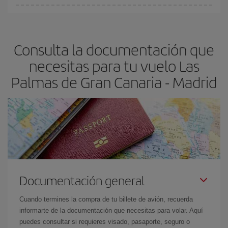
Cualquier día de la semana puedes encontrar vuelos baratos. Las
claves para encontrar los mejores precios son
anticiparte y ser
flexible.
Lo normal es que
cuanto antes
reserves tus billetes de
Consulta la documentación que
avión más baratos te saldrán. Además, si buscas los vuelos con
las fechas y los horarios del viaje un poco abiertos, podrás
elegir
necesitas para tu vuelo Las
el precio más barato.
Palmas de Gran Canaria - Madrid
Documentación general
Cuando termines la compra de tu billete de avión, recuerda
informarte de la documentación que necesitas para volar. Aquí
puedes consultar si requieres visado, pasaporte, seguro o