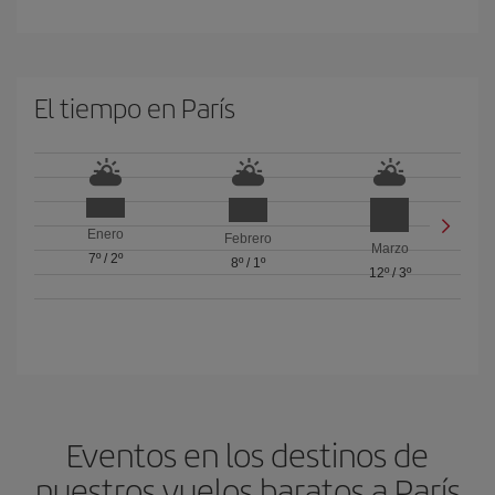
El tiempo en París
Enero
Febrero
Marzo
7º
/
2º
8º
/
1º
12º
/
3º
Eventos en los destinos de
nuestros vuelos baratos a París