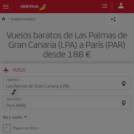
Saltar al contenido principal
Vuelos baratos
Vuelos baratos de Las Palmas de
Gran Canaria (LPA) a París (PAR)
desde 188 €
VUELO
ORIGEN
DESTINO
Seleccione
Ida y vuelta
una
opción
Pagar con Avios