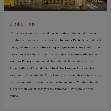
¡Hola, París!
Ciudad atemporal y principal destino turístico del mundo: tienes
infinitas razones para buscar tu
vuelo barato a París
, la capital de la
moda, del arte y de la cultura europeas, que merece una y mil visitas
para conocerla a fondo. Planifica tu viaje con
nuestras ofertas de
vuelos a París
y enamórate de la ciudad de la luz: de la icónica
Torre Eiffel y el Arco de Triunfo
, de los
Campos Elíseos
y las
gárgolas de la catedral de
Notre Dame
, de los puentes sobre el Sena,
de los tesoros del
Louvre
y el animado
barrio de Montmartre
, de
sus centenares de museos y casas históricas… París no se acaba
nunca.