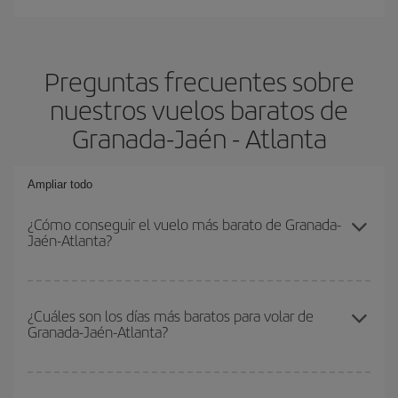
Preguntas frecuentes sobre
nuestros vuelos baratos de
Granada-Jaén - Atlanta
Ampliar todo
¿Cómo conseguir el vuelo más barato de Granada-
Jaén-Atlanta?
Podrás ahorrar en tu billete de avión de Granada-Jaén-Atlanta-dest
y conseguir el vuelo más barato si evitas temporadas altas,
¿Cuáles son los días más baratos para volar de
Granada-Jaén-Atlanta?
compras con antelación y puedes ser flexible con las fechas y
horarios de ida y vuelta.
Para saber qué días te saldrá más económico volar, solo tienes