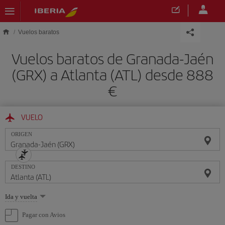
Saltar al contenido principal
Vuelos baratos
Vuelos baratos de Granada-Jaén
(GRX) a Atlanta (ATL) desde 888
€
VUELO
ORIGEN
DESTINO
Seleccione
Ida y vuelta
una
opción
Pagar con Avios