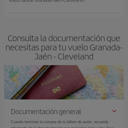
vayan agotando. Por eso, comprar con antelación es
fundamental
para conseguir
vuelos baratos a Granada-Jaén-
En Iberia, tenemos distintas tarifas para garantizarte el mejor
Cleveland-dest
.
precio según tus necesidades de viaje. La tarifa básica, te
asegura el vuelo más barato.
Consulta la documentación que
necesitas para tu vuelo Granada-
Jaén - Cleveland
Documentación general
Cuando termines la compra de tu billete de avión, recuerda