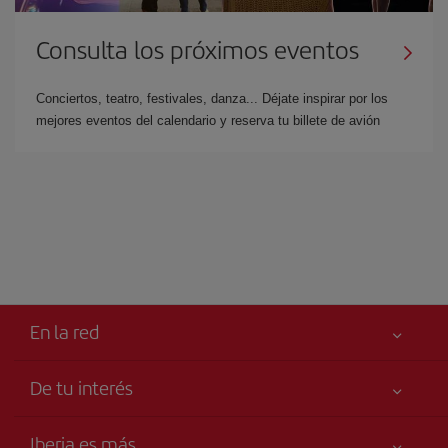
Consulta los próximos eventos
Conciertos, teatro, festivales, danza... Déjate inspirar por los
mejores eventos del calendario y reserva tu billete de avión
En la red
De tu interés
Iberia Joven
Mejor precio garantizado
Iberia es más