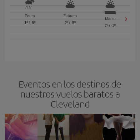
Enero
Febrero
Marzo
1º
/
-5º
2º
/
-5º
7º
/
-1º
Eventos en los destinos de
nuestros vuelos baratos a
Cleveland