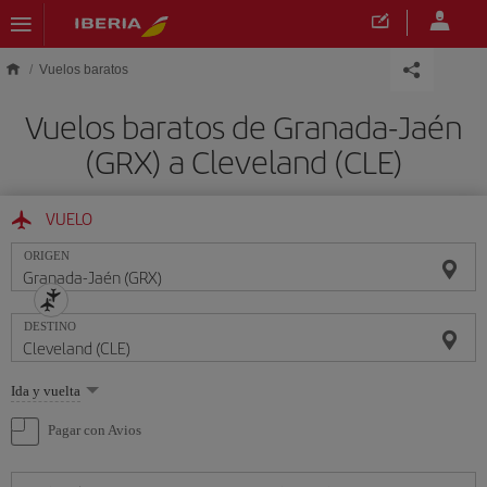
Saltar al contenido principal
Vuelos baratos
Vuelos baratos de Granada-Jaén
(GRX) a Cleveland (CLE)
VUELO
ORIGEN
DESTINO
Seleccione
Ida y vuelta
una
opción
Pagar con Avios