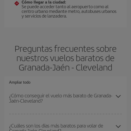
Cómo llegar a la ciudad:
Se puede acceder tanto al aeropuerto como al
centro urbano mediante metro, autobuses urbanos
y servicios de lanzadera.
Preguntas frecuentes sobre
nuestros vuelos baratos de
Granada-Jaén - Cleveland
Ampliar todo
¿Cómo conseguir el vuelo más barato de Granada-
Jaén-Cleveland?
Podrás ahorrar en tu billete de avión de Granada-Jaén-Cleveland-
dest y conseguir el vuelo más barato si evitas temporadas altas,
¿Cuáles son los días más baratos para volar de
Granada-Jaén-Cleveland?
compras con antelación y puedes ser flexible con las fechas y