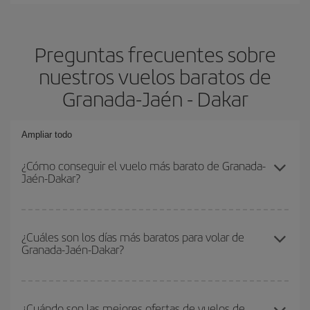
Preguntas frecuentes sobre
nuestros vuelos baratos de
Granada-Jaén - Dakar
Ampliar todo
¿Cómo conseguir el vuelo más barato de Granada-
Jaén-Dakar?
Podrás ahorrar en tu billete de avión de Granada-Jaén-Dakar-dest
y conseguir el vuelo más barato si evitas temporadas altas,
¿Cuáles son los días más baratos para volar de
Granada-Jaén-Dakar?
compras con antelación y puedes ser flexible con las fechas y
horarios de ida y vuelta.
Para saber qué días te saldrá más económico volar, solo tienes
que empezar una consulta en nuestro
buscador de vuelos
¿Cuándo son las mejores ofertas de vuelos de