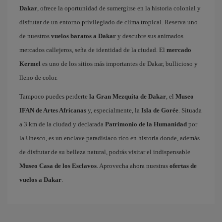
Dakar
, ofrece la oportunidad de sumergirse en la historia colonial y
disfrutar de un entorno privilegiado de clima tropical. Reserva uno
de nuestros
vuelos baratos a Dakar
y descubre sus animados
mercados callejeros, seña de identidad de la ciudad. El
mercado
Kermel
es uno de los sitios más importantes de Dakar, bullicioso y
lleno de color.
Tampoco puedes perderte
la Gran Mezquita de Dakar
, el
Museo
IFAN de Artes Africanas
y, especialmente, la
Isla de Gorée
. Situada
a 3 km de la ciudad y declarada
Patrimonio de la Humanidad
por
la Unesco, es un enclave paradisíaco rico en historia donde, además
de disfrutar de su belleza natural, podrás visitar el indispensable
Museo Casa de los Esclavos
. Aprovecha ahora nuestras
ofertas de
vuelos a Dakar
.