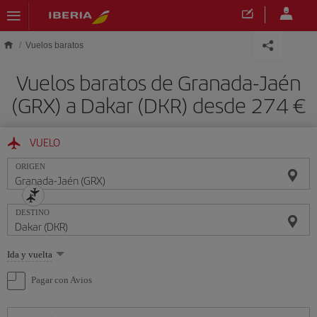
Saltar al contenido principal
Vuelos baratos
Vuelos baratos de Granada-Jaén
(GRX) a Dakar (DKR) desde 274 €
VUELO
ORIGEN
DESTINO
Seleccione
Ida y vuelta
una
opción
Pagar con Avios