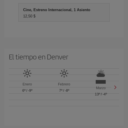
Cine, Estreno Internacional, 1 Asiento
12,50 $
El tiempo en Denver
Enero
Febrero
Marzo
6º
/
-9º
7º
/
-8º
13º
/
-4º