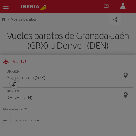
Saltar al contenido principal
Vuelos baratos
Vuelos baratos de Granada-Jaén
(GRX) a Denver (DEN)
VUELO
ORIGEN
DESTINO
Seleccione
Ida y vuelta
una
opción
Pagar con Avios