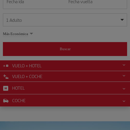
Fecha ida
Fecha vuelta
1
Adulto
Mis fechas son flexibles
Mis fechas son flexibles
Más Económica
1
+
Adulto
agosto
agosto
2026
2026
Más de 11 años
Buscar
Lunes
Lunes
Martes
Martes
Miércoles
Miércoles
Jueves
Jueves
Viernes
Viernes
Sábado
Sábado
Domingo
Domingo
L
L
M
M
X
X
J
J
V
V
S
S
D
D
0
+
Niño
De 2 a 11 años
VUELO + HOTEL
1
1
2
2
3
3
4
4
5
5
6
6
7
7
8
8
9
9
VUELO + COCHE
0
+
Bebé
10
10
11
11
12
12
13
13
14
14
15
15
16
16
Menos de 2 años
HOTEL
17
17
18
18
19
19
20
20
21
21
22
22
23
23
24
24
25
25
26
26
27
27
28
28
29
29
30
30
COCHE
31
31