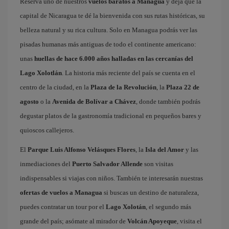
Reserva uno de nuestros
vuelos baratos a Managua
y deja que la
capital de Nicaragua te dé la bienvenida con sus rutas históricas, su
belleza natural y su rica cultura. Solo en Managua podrás ver las
pisadas humanas más antiguas de todo el continente americano:
unas
huellas de hace 6.000 años halladas en las cercanías del
Lago Xolotlán
. La historia más reciente del país se cuenta en el
centro de la ciudad, en la
Plaza de la Revolución
, la
Plaza 22 de
agosto
o la
Avenida de Bolívar a Chávez
, donde también podrás
degustar platos de la gastronomía tradicional en pequeños bares y
quioscos callejeros.
El
Parque Luis Alfonso Velásques Flores
, la
Isla del Amor
y las
inmediaciones del
Puerto Salvador Allende
son visitas
indispensables si viajas con niños. También te interesarán nuestras
ofertas de vuelos a Managua
si buscas un destino de naturaleza,
puedes contratar un tour por el
Lago Xolotán
, el segundo más
grande del país; asómate al mirador de
Volcán Apoyeque
, visita el