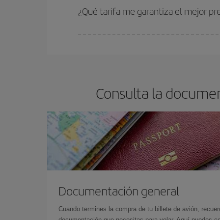
estén disponibles o se vayan agotando. Por eso,
¿Qué tarifa me garantiza el mejor p
En Iberia, tenemos distintas tarifas para garantiz
Consulta la documen
Documentación general
Cuando termines la compra de tu billete de avión, recuer
documentación que necesitas para volar. Aquí puedes con