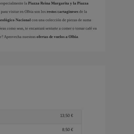
, especialmente la
Piazza Reina Margarita y la Piazza
s para visitar en Olbia son los
restos cartagineses
de la
eológico Nacional
con una colección de piezas de suma
Seas como seas, te encantará sentarte a comer o tomar café en
ece? Aprovecha nuestras
ofertas de vuelos a Olbia
.
13,50 €
8,50 €