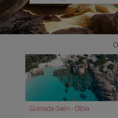
una
opción
O
Granada-Jaén
-
Olbia