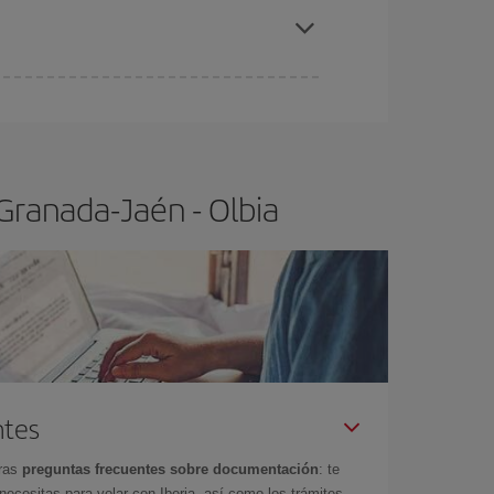
anada-Jaén-Olbia-dest
.
ra el vuelo más barato.
Granada-Jaén - Olbia
ntes
tras
preguntas frecuentes sobre documentación
: te
cesitas para volar con Iberia, así como los trámites