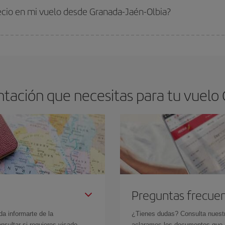
 comprar con antelación es
fundamental
para conseguir
vuelos baratos a Gr
recio en mi vuelo desde Granada-Jaén-Olbia?
arte el mejor precio según tus necesidades de viaje. La tarifa básica, te asegu
tación que necesitas para tu vuelo 
Preguntas frecue
da informarte de la
¿Tienes dudas? Consulta nues
sultar si requieres visado,
aclaramos los documentos que ne