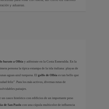
gración y aduanas.
lo barato a Olbia
y adéntrate en la Costa Esmeralda. En la
mera persona la típica estampa de la isla italiana: playas de
n unas aguas azul turquesa. El
golfo de Olbia
es tan bello que
dad feliz”. Para los más activos, diversas rutas de
olvidables paisajes.
de un casco histórico con edificios de un importante peso
sia de San Paolo
con una cúpula multicolor de influencia