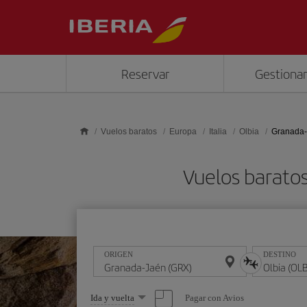
Saltar al contenido principal
Reservar
Gestionar
Vuelos baratos
Europa
Italia
Olbia
Granada-
Vuelos barato
ORIGEN
DESTINO
Seleccione
Pagar con Avios
Ida y vuelta