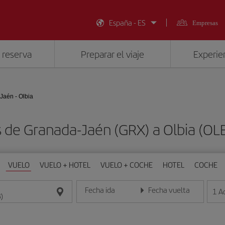
España - ES
Empresas
 reserva
Preparar el viaje
Experien
Jaén - Olbia
s de Granada-Jaén (GRX) a Olbia (OL
VUELO
VUELO + HOTEL
VUELO + COCHE
HOTEL
COCHE
Fecha ida
Fecha vuelta
1
A
Introduce la fecha en formato día/mes/año
Introduce la fecha en format