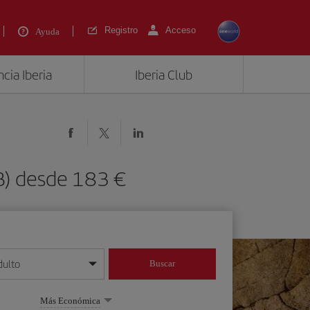
Registro
Acceso
Ayuda
cia Iberia
Iberia Club
B) desde 183 €
dulto
Buscar
o día/mes/año
Más Económica