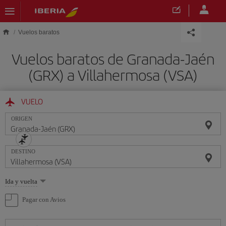
Saltar al contenido principal
Vuelos baratos
Vuelos baratos de Granada-Jaén
(GRX) a Villahermosa (VSA)
VUELO
ORIGEN
DESTINO
Seleccione
Ida y vuelta
una
opción
Pagar con Avios