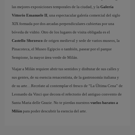
las mejores exposiciones temporales de la ciudad, y la
Galería
Vittorio Emanuele II
, una espectacular galería comercial del siglo
XIX formada por dos arcadas perpendiculares cubiertas por una
bóveda de vidrio. Otro de los lugares de visita obligada es el
Castello Sforzesco
de origen medieval y sede de varios museos, la
Pinacoteca, el Museo Egipcio o también, pasear por el parque
Sempione, la mayor área verde de Milán.
Viajar a Milán requiere abrir tus sentidos y disfrutar de sus calles y
sus gentes, de su esencia renacentista, de la gastronomía italiana y
de su arte…Recréate al contemplar el fresco de “La Última Cena” de
Leonardo da Vinci que decora el refectorio del antiguo convento de
Santa Maria delle Grazie. No te pierdas nuestros
vuelos baratos a
Milán
para poder descubrir la esencia del arte.