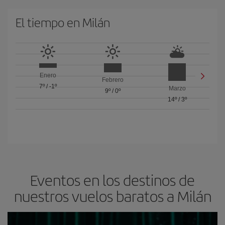
El tiempo en Milán
Enero
Febrero
7º
/
-1º
Marzo
9º
/
0º
14º
/
3º
Eventos en los destinos de
nuestros vuelos baratos a Milán