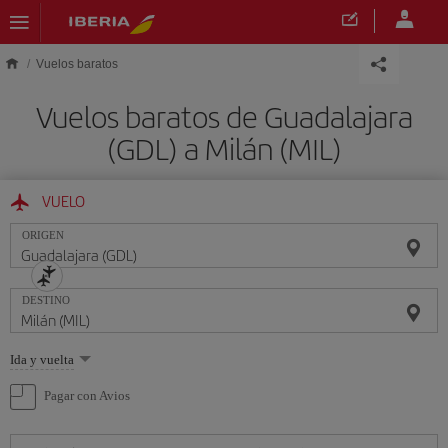
Saltar al contenido principal
Vuelos baratos
Vuelos baratos de Guadalajara
(GDL) a Milán (MIL)
VUELO
ORIGEN
DESTINO
Seleccione
Ida y vuelta
una
opción
Pagar con Avios