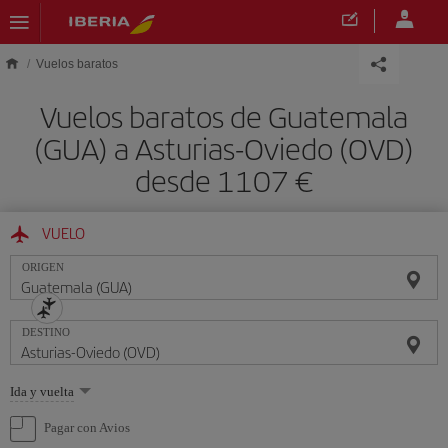
Saltar al contenido principal
Vuelos baratos
Vuelos baratos de Guatemala
(GUA) a Asturias-Oviedo (OVD)
desde 1107 €
VUELO
ORIGEN
DESTINO
Seleccione
Ida y vuelta
una
opción
Pagar con Avios