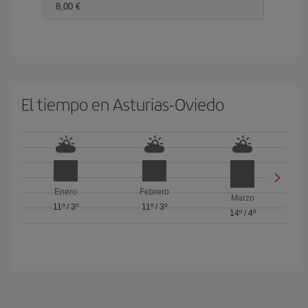
8,00 €
El tiempo en Asturias-Oviedo
Enero
Febrero
Marzo
11º
/
3º
11º
/
3º
14º
/
4º