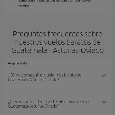
estudiando la posibilidad de construir una nueva
terminal.
Preguntas frecuentes sobre
nuestros vuelos baratos de
Guatemala - Asturias-Oviedo
Ampliar todo
¿Cómo conseguir el vuelo más barato de
Guatemala-Asturias-Oviedo?
Podrás ahorrar en tu billete de avión de Guatemala-Asturias-
Oviedo-dest y conseguir el vuelo más barato si evitas temporadas
¿Cuáles son los días más baratos para volar de
Guatemala-Asturias-Oviedo?
altas, compras con antelación y puedes ser flexible con las
fechas y horarios de ida y vuelta.