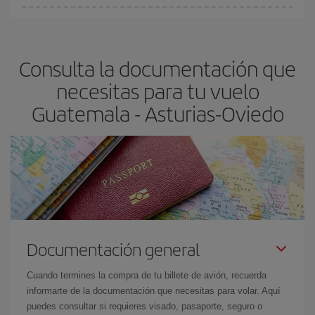
Cualquier día de la semana puedes encontrar vuelos baratos. Las
claves para encontrar los mejores precios son
anticiparte y ser
flexible.
Lo normal es que
cuanto antes
reserves tus billetes de
Consulta la documentación que
avión más baratos te saldrán. Además, si buscas los vuelos con
las fechas y los horarios del viaje un poco abiertos, podrás
elegir
necesitas para tu vuelo
el precio más barato.
Guatemala - Asturias-Oviedo
Documentación general
Cuando termines la compra de tu billete de avión, recuerda
informarte de la documentación que necesitas para volar. Aquí
puedes consultar si requieres visado, pasaporte, seguro o