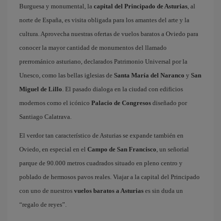
Burguesa y monumental, la
capital del Principado de Asturias
, al
norte de España, es visita obligada para los amantes del arte y la
cultura. Aprovecha nuestras ofertas de vuelos baratos a Oviedo para
conocer la mayor cantidad de monumentos del llamado
prerrománico asturiano, declarados Patrimonio Universal por la
Unesco, como las bellas iglesias de
Santa María del Naranco
y
San
Miguel de Lillo
. El pasado dialoga en la ciudad con edificios
modernos como el icónico
Palacio de Congresos
diseñado por
Santiago Calatrava.
El verdor tan característico de Asturias se expande también en
Oviedo, en especial en el
Campo de San Francisco
, un señorial
parque de 90.000 metros cuadrados situado en pleno centro y
poblado de hermosos pavos reales. Viajar a la capital del Principado
con uno de nuestros
vuelos baratos a Asturias
es sin duda un
“regalo de reyes”.