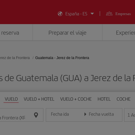
España - ES
Empresas
 reserva
Preparar el viaje
Experien
erez de la Frontera
Guatemala - Jerez de la Frontera
s de Guatemala (GUA) a Jerez de la 
VUELO
VUELO + HOTEL
VUELO + COCHE
HOTEL
COCHE
Fecha ida
Fecha vuelta
1
A
Introduce la fecha en formato día/mes/año
Introduce la fecha en format