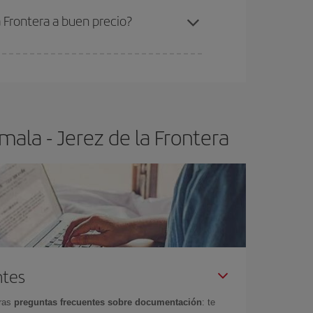
 Frontera a buen precio?
ser flexible.
Lo normal es que
cuanto antes
 poco abiertos, podrás
elegir el precio más
ala - Jerez de la Frontera
ntes
tras
preguntas frecuentes sobre documentación
: te