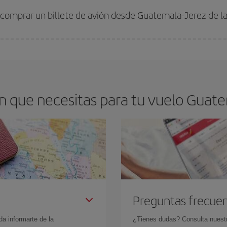
 comprar un billete de avión desde Guatemala-Jerez de la
os baratos. Las claves para encontrar los mejores precios son
anticiparte y 
drán. Además, si buscas los vuelos con las fechas y los horarios del viaje un
 que necesitas para tu vuelo Guatem
Preguntas frecue
da informarte de la
¿Tienes dudas? Consulta nues