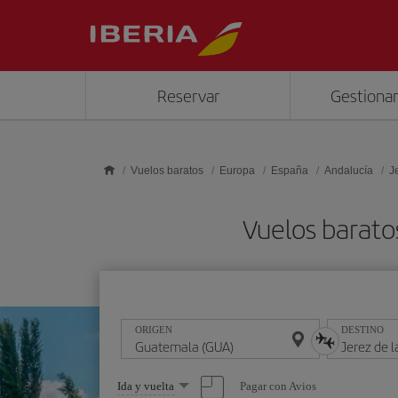
Saltar al contenido principal
Reservar
Gestionar
Vuelos baratos
Europa
España
Andalucía
J
Vuelos barato
ORIGEN
DESTINO
Seleccione
Pagar con Avios
Ida y vuelta