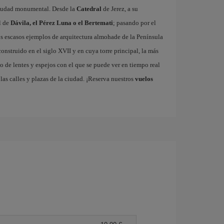
 ciudad monumental. Desde la
Catedral
de Jerez, a su
l de
Dávila, el Pérez Luna o el Bertemati
; pasando por el
los escasos ejemplos de arquitectura almohade de la Península
 construido en el siglo XVII y en cuya torre principal, la más
o de lentes y espejos con el que se puede ver en tiempo real
las calles y plazas de la ciudad. ¡Reserva nuestros
vuelos