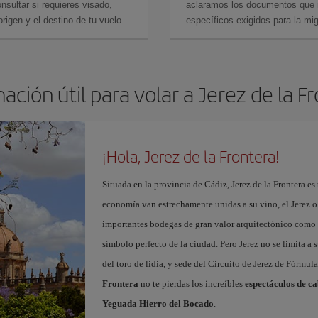
sultar si requieres visado,
aclaramos los documentos que ne
rigen y el destino de tu vuelo.
específicos exigidos para la mi
ación útil para volar a Jerez de la F
¡Hola, Jerez de la Frontera!
Situada en la provincia de Cádiz, Jerez de la Frontera es 
economía van estrechamente unidas a su vino, el Jerez o
importantes bodegas de gran valor arquitectónico como 
símbolo perfecto de la ciudad. Pero Jerez no se limita a s
del toro de lidia, y sede del Circuito de Jerez de Fórmul
Frontera
no te pierdas los increíbles
espectáculos de ca
Yeguada Hierro del Bocado
.