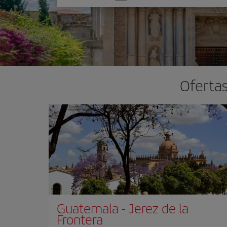
una
opción
Ofertas
Guatemala
-
Jerez de la
Frontera