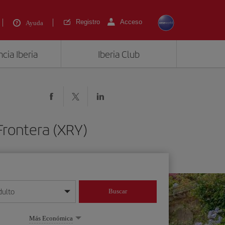
Registro
Acceso
Ayuda
cia Iberia
Iberia Club
Frontera (XRY)
dulto
Buscar
o día/mes/año
Más Económica