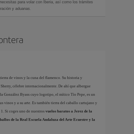
cesitas para volar con Iberia, así como los trámites
gración y aduanas.
rontera
tierra de vinos y la cuna del flamenco. Su historia y
 Sherry, célebre internacionalmente. De ahí que albergue
la González Byass cuyo logotipo, el mítico Tío Pepe, es un
us vinos y a su arte. Es también tierra del caballo cartujano y
a 1. Si coges uno de nuestros
vuelos baratos a Jerez de la
ballos de la Real Escuela Andaluza del Arte Ecuestre y la