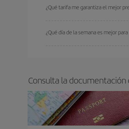
estén disponibles o se vayan agotando. Por eso,
¿Qué tarifa me garantiza el mejor p
En Iberia, tenemos distintas tarifas para garantiz
¿Qué día de la semana es mejor para
Cualquier día de la semana puedes encontrar vuel
reserves tus billetes de avión más baratos te sal
barato.
Consulta la documentación 