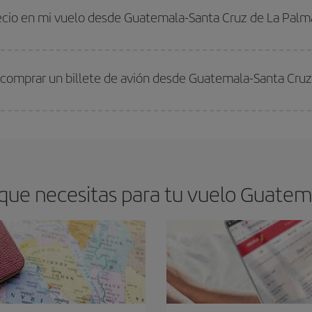
 comprar con antelación es
fundamental
para conseguir
vuelos baratos a G
recio en mi vuelo desde Guatemala-Santa Cruz de La Palm
arte el mejor precio según tus necesidades de viaje. La tarifa básica, te asegu
 comprar un billete de avión desde Guatemala-Santa Cruz
os baratos. Las claves para encontrar los mejores precios son
anticiparte y 
drán. Además, si buscas los vuelos con las fechas y los horarios del viaje un
que necesitas para tu vuelo Guatema