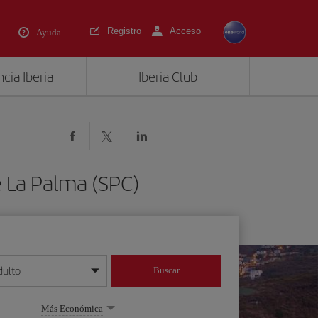
Registro
Acceso
Ayuda
cia Iberia
Iberia Club
 La Palma (SPC)
dulto
Buscar
o día/mes/año
Más Económica