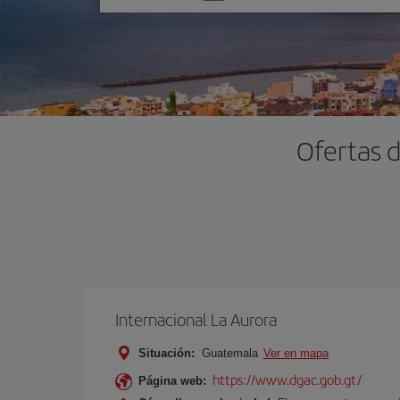
una
opción
Ofertas 
Internacional La Aurora
Situación:
Guatemala
Ver en mapa
https://www.dgac.gob.gt/
Página web: