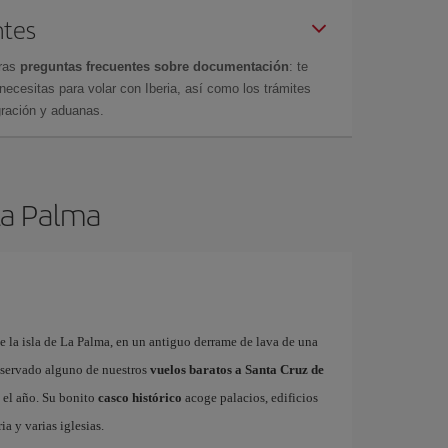
ntes
tras
preguntas frecuentes sobre documentación
: te
cesitas para volar con Iberia, así como los trámites
gración y aduanas.
 La Palma
de la isla de La Palma, en un antiguo derrame de lava de una
reservado alguno de nuestros
vuelos baratos a Santa Cruz de
 el año. Su bonito
casco histórico
acoge palacios, edificios
ia y varias iglesias.