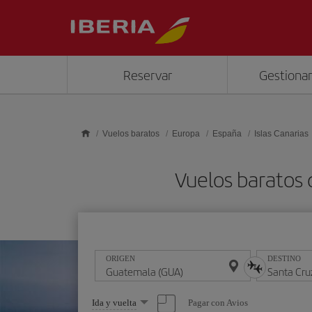
Saltar al contenido principal
Reservar
Gestionar
Vuelos baratos
Europa
España
Islas Canarias
Vuelos baratos
ORIGEN
DESTINO
Seleccione
Pagar con Avios
Ida y vuelta