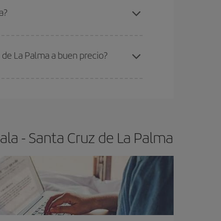
uatemala-Santa Cruz de La Palma-dest
.
a?
ra el vuelo más barato.
 de La Palma a buen precio?
ser flexible.
Lo normal es que
cuanto antes
 poco abiertos, podrás
elegir el precio más
la - Santa Cruz de La Palma