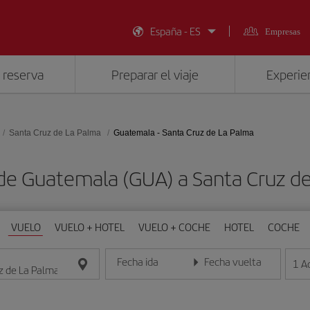
España - ES
Empresas
 reserva
Preparar el viaje
Experien
Santa Cruz de La Palma
Guatemala - Santa Cruz de La Palma
 de Guatemala (GUA) a Santa Cruz de
VUELO
VUELO + HOTEL
VUELO + COCHE
HOTEL
COCHE
Fecha ida
Fecha vuelta
1
A
Introduce la fecha en formato día/mes/año
Introduce la fecha en format