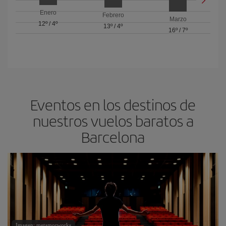
Enero
Febrero
Marzo
12º
/
4º
13º
/
4º
16º
/
7º
Eventos en los destinos de
nuestros vuelos baratos a
Barcelona
Imagen: metamorworks