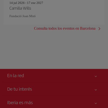
14 jul 2026 - 17 ene 2027
Camilla Wills
Fundació Joan Miró
Consulta todos los eventos en Barcelona
En la red
De tu interés
Iberia Joven
Mejor precio garantizado
Iberia es más
Tu seguridad es lo primero