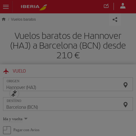
Saltar al contenido principal
Vuelos baratos
Vuelos baratos de Hannover
(HAJ) a Barcelona (BCN) desde
210 €
VUELO
ORIGEN
DESTINO
Seleccione
Ida y vuelta
una
opción
Pagar con Avios