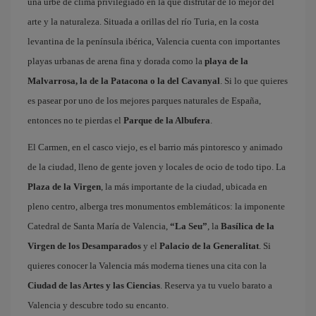
una urbe de clima privilegiado en la que disfrutar de lo mejor del
arte y la naturaleza. Situada a orillas del río Turia, en la costa
levantina de la península ibérica, Valencia cuenta con importantes
playas urbanas de arena fina y dorada como la
playa de la
Malvarrosa, la de la Patacona o la del Cavanyal
. Si lo que quieres
es pasear por uno de los mejores parques naturales de España,
entonces no te pierdas el
Parque de la Albufera
.
El Carmen, en el casco viejo, es el barrio más pintoresco y animado
de la ciudad, lleno de gente joven y locales de ocio de todo tipo. La
Plaza de la Virgen
, la más importante de la ciudad, ubicada en
pleno centro, alberga tres monumentos emblemáticos: la imponente
Catedral de Santa María de Valencia,
“La Seu”
, la
Basílica de la
Virgen de los Desamparados
y el
Palacio de la Generalitat
. Si
quieres conocer la Valencia más moderna tienes una cita con la
Ciudad de las Artes y las Ciencias
. Reserva ya tu vuelo barato a
Valencia y descubre todo su encanto.