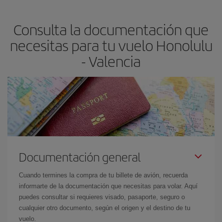
claves para encontrar los mejores precios son
anticiparte y ser
flexible.
Lo normal es que
cuanto antes
reserves tus billetes de
Consulta la documentación que
avión más baratos te saldrán. Además, si buscas los vuelos con
las fechas y los horarios del viaje un poco abiertos, podrás
elegir
necesitas para tu vuelo Honolulu
el precio más barato.
- Valencia
Documentación general
Cuando termines la compra de tu billete de avión, recuerda
informarte de la documentación que necesitas para volar. Aquí
puedes consultar si requieres visado, pasaporte, seguro o
cualquier otro documento, según el origen y el destino de tu
vuelo.