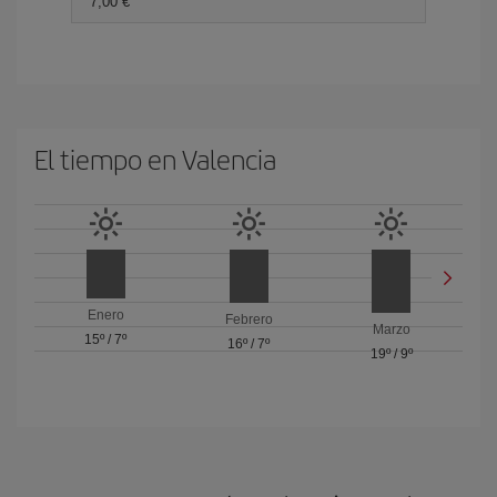
7,00 €
El tiempo en Valencia
Enero
Febrero
Marzo
15º
/
7º
16º
/
7º
19º
/
9º