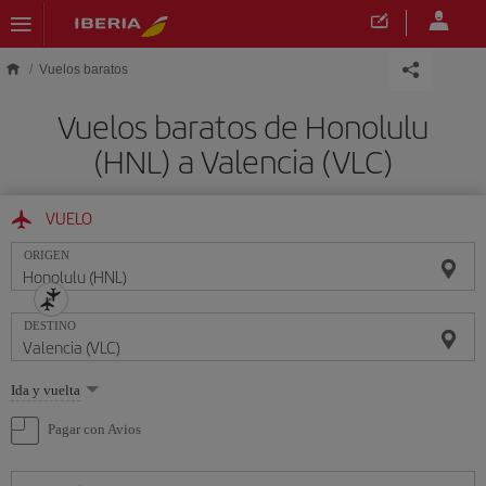
Saltar al contenido principal
Vuelos baratos
Vuelos baratos de Honolulu
(HNL) a Valencia (VLC)
VUELO
ORIGEN
DESTINO
Seleccione
Ida y vuelta
una
opción
Pagar con Avios