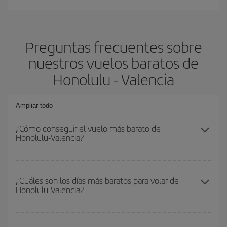
Preguntas frecuentes sobre
nuestros vuelos baratos de
Honolulu - Valencia
Ampliar todo
¿Cómo conseguir el vuelo más barato de
Honolulu-Valencia?
Podrás ahorrar en tu billete de avión de Honolulu-Valencia-dest y
conseguir el vuelo más barato si evitas temporadas altas,
¿Cuáles son los días más baratos para volar de
Honolulu-Valencia?
compras con antelación y puedes ser flexible con las fechas y
horarios de ida y vuelta.
Para saber qué días te saldrá más económico volar, solo tienes