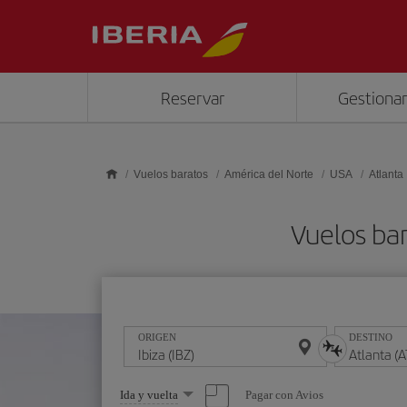
Saltar al contenido principal
Reservar
Gestionar
Vuelos baratos
América del Norte
USA
Atlanta
Vuelos bar
ORIGEN
DESTINO
Seleccione
Pagar con Avios
Ida y vuelta