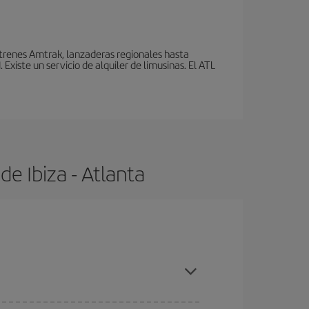
 trenes Amtrak, lanzaderas regionales hasta
xiste un servicio de alquiler de limusinas. El ATL
e Ibiza - Atlanta
 con antelación y puedes ser flexible con las