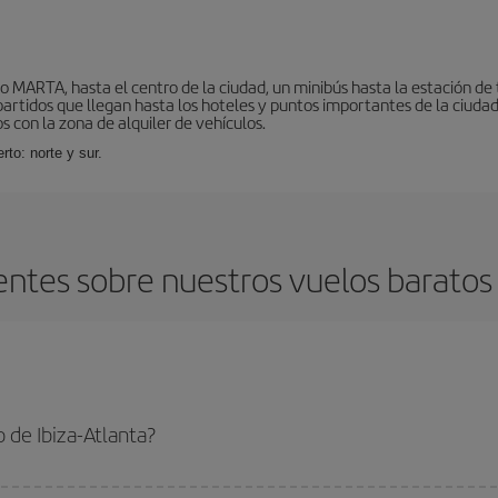
o MARTA, hasta el centro de la ciudad, un minibús hasta la estación de
tidos que llegan hasta los hoteles y puntos importantes de la ciudad. E
 con la zona de alquiler de vehículos.
rto: norte y sur.
ntes sobre nuestros vuelos baratos d
 de Ibiza-Atlanta?
lanta-dest y conseguir el vuelo más barato si evitas temporadas altas, compras