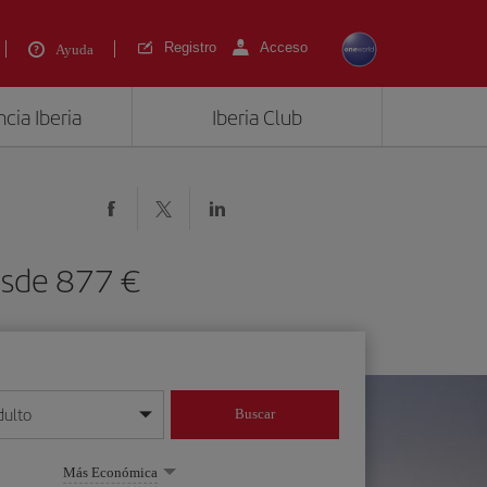
Registro
Acceso
Ayuda
cia Iberia
Iberia Club
desde 877 €
dulto
Buscar
o día/mes/año
Más Económica