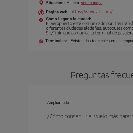
Situación:
Atlanta
Ver en mapa
https://www.atl.com/
Página web:
Cómo llegar a la ciudad:
El aeropuerto está comunicado por: tren rápid
diferentes ciudades aledañas, autobuses compar
SkyTrain que comunica la terminal de pasajeros
Terminales:
Existen dos terminales en el aeropue
Preguntas frecue
Ampliar todo
¿Cómo conseguir el vuelo más barato
Podrás ahorrar en tu billete de avión de Ibiza-At