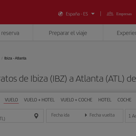
España - ES
Empresas
 reserva
Preparar el viaje
Experien
Ibiza - Atlanta
atos de Ibiza (IBZ) a Atlanta (ATL) 
VUELO
VUELO + HOTEL
VUELO + COCHE
HOTEL
COCHE
Fecha ida
Fecha vuelta
1
A
Introduce la fecha en formato día/mes/año
Introduce la fecha en format