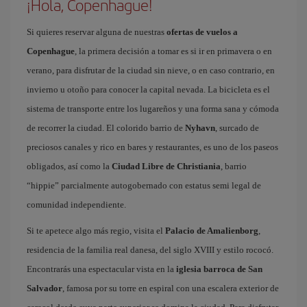
¡Hola, Copenhague!
Si quieres reservar alguna de nuestras
ofertas de vuelos a
Copenhague
, la primera decisión a tomar es si ir en primavera o en
verano, para disfrutar de la ciudad sin nieve, o en caso contrario, en
invierno u otoño para conocer la capital nevada. La bicicleta es el
sistema de transporte entre los lugareños y una forma sana y cómoda
de recorrer la ciudad. El colorido barrio de
Nyhavn
, surcado de
preciosos canales y rico en bares y restaurantes, es uno de los paseos
obligados, así como la
Ciudad Libre de Christiania
, barrio
“hippie” parcialmente autogobernado con estatus semi legal de
comunidad independiente.
Si te apetece algo más regio, visita el
Palacio de Amalienborg
,
residencia de la familia real danesa, del siglo XVIII y estilo rococó.
Encontrarás una espectacular vista en la
iglesia barroca de San
Salvador
, famosa por su torre en espiral con una escalera exterior de