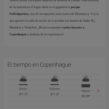
caracol desde cuya parte superior se domina la ciudad. Para disfrutar
de la naturaleza el lugar ideal es el gigantesco
parque
Fælledparken
, una de las mayores atracciones de Dinamarca. Y si lo
que quieres es salir de noche no te pierdas los barrios de Indre By,
Nørrebro y Vesterbro. ¡Reserva nuestros
vuelos baratos a
Copenhague
y disfruta de la experiencia!
El tiempo en Copenhague
Enero
Febrero
Marzo
3º
/
-1º
3º
/
-1º
6º
/
0º