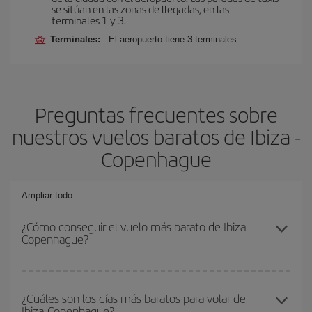
se sitúan en las zonas de llegadas, en las
terminales 1 y 3.
Terminales:
El aeropuerto tiene 3 terminales.
Preguntas frecuentes sobre
nuestros vuelos baratos de Ibiza -
Copenhague
Ampliar todo
¿Cómo conseguir el vuelo más barato de Ibiza-
Copenhague?
Podrás ahorrar en tu billete de avión de Ibiza-Copenhague-dest y
conseguir el vuelo más barato si evitas temporadas altas,
¿Cuáles son los días más baratos para volar de
Ibiza-Copenhague?
compras con antelación y puedes ser flexible con las fechas y