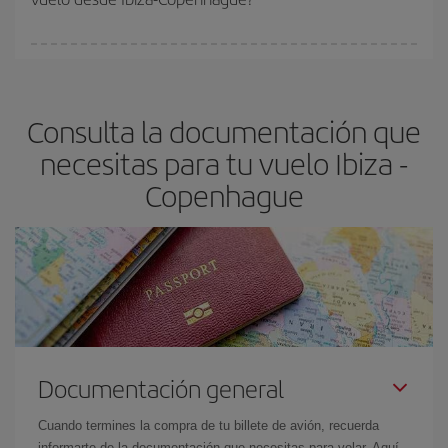
vayan agotando. Por eso, comprar con antelación es
fundamental
para conseguir
vuelos baratos a Ibiza-
En Iberia, tenemos distintas tarifas para garantizarte el mejor
Copenhague-dest
.
precio según tus necesidades de viaje. La tarifa básica, te
asegura el vuelo más barato.
Consulta la documentación que
necesitas para tu vuelo Ibiza -
Copenhague
Documentación general
Cuando termines la compra de tu billete de avión, recuerda
informarte de la documentación que necesitas para volar. Aquí