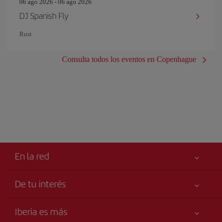
06 ago 2026 - 06 ago 2026
DJ Spanish Fly
Rust
Consulta todos los eventos en Copenhague
En la red
De tu interés
Iberia Joven
Mejor precio garantizado
Iberia es más
Tu seguridad es lo primero