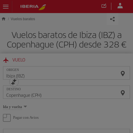
Saltar al contenido principal
Vuelos baratos
Vuelos baratos de Ibiza (IBZ) a
Copenhague (CPH) desde 328 €
VUELO
ORIGEN
DESTINO
Seleccione
Ida y vuelta
una
opción
Pagar con Avios