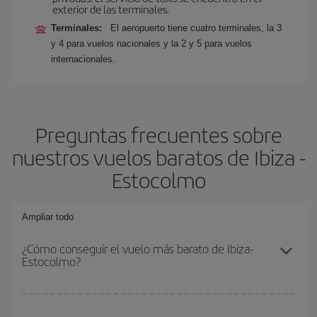
exterior de las terminales.
Terminales:
El aeropuerto tiene cuatro terminales, la 3
y 4 para vuelos nacionales y la 2 y 5 para vuelos
internacionales.
Preguntas frecuentes sobre
nuestros vuelos baratos de Ibiza -
Estocolmo
Ampliar todo
¿Cómo conseguir el vuelo más barato de Ibiza-
Estocolmo?
Podrás ahorrar en tu billete de avión de Ibiza-Estocolmo-dest y
conseguir el vuelo más barato si evitas temporadas altas,