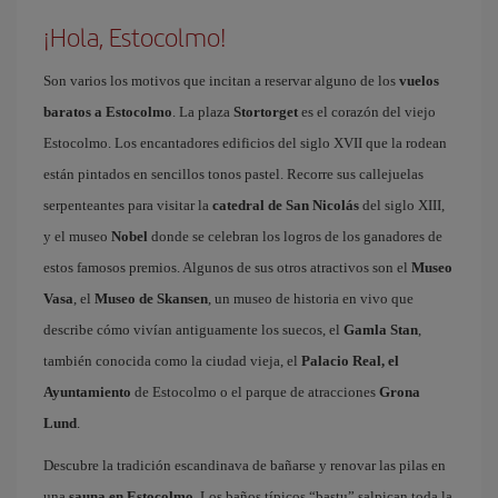
¡Hola, Estocolmo!
Son varios los motivos que incitan a reservar alguno de los
vuelos
baratos a Estocolmo
. La plaza
Stortorget
es el corazón del viejo
Estocolmo. Los encantadores edificios del siglo XVII que la rodean
están pintados en sencillos tonos pastel. Recorre sus callejuelas
serpenteantes para visitar la
catedral de San Nicolás
del siglo XIII,
y el museo
Nobel
donde se celebran los logros de los ganadores de
estos famosos premios. Algunos de sus otros atractivos son el
Museo
Vasa
, el
Museo de Skansen
, un museo de historia en vivo que
describe cómo vivían antiguamente los suecos, el
Gamla Stan
,
también conocida como la ciudad vieja, el
Palacio Real, el
Ayuntamiento
de Estocolmo o el parque de atracciones
Grona
Lund
.
Descubre la tradición escandinava de bañarse y renovar las pilas en
una
sauna en Estocolmo
. Los baños típicos “bastu” salpican toda la