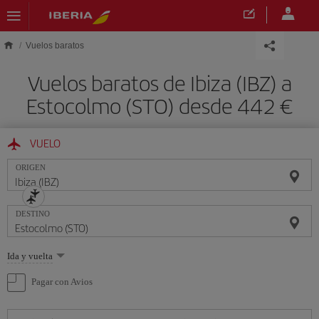
Saltar al contenido principal
Vuelos baratos
Vuelos baratos de Ibiza (IBZ) a
Estocolmo (STO) desde 442 €
VUELO
ORIGEN
DESTINO
Seleccione
Ida y vuelta
una
opción
Pagar con Avios