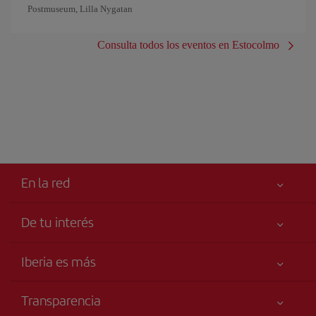
Postmuseum, Lilla Nygatan
Consulta todos los eventos en Estocolmo
En la red
De tu interés
Iberia Joven
Mejor precio garantizado
Iberia es más
Tu seguridad es lo primero
Noticias y Novedades
Declaración de accesibilidad
Transparencia
Talento a bordo
Compromiso de servicio