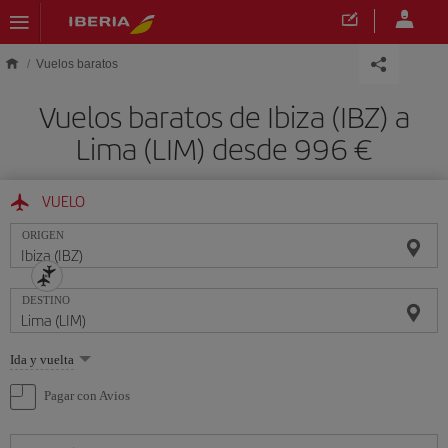
Saltar al contenido principal
Vuelos baratos
Vuelos baratos de Ibiza (IBZ) a
Lima (LIM) desde 996 €
VUELO
ORIGEN
DESTINO
Seleccione
Ida y vuelta
una
opción
Pagar con Avios