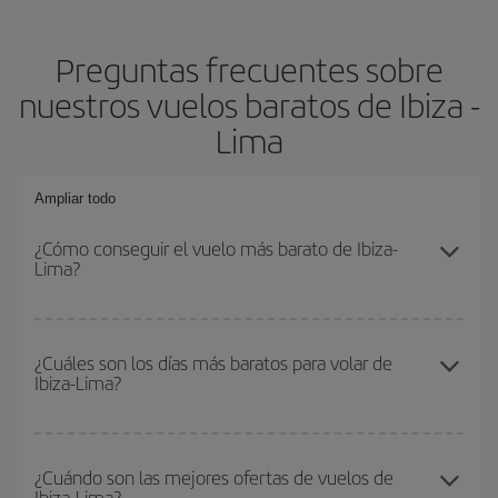
Preguntas frecuentes sobre
nuestros vuelos baratos de Ibiza -
Lima
Ampliar todo
¿Cómo conseguir el vuelo más barato de Ibiza-
Lima?
Podrás ahorrar en tu billete de avión de Ibiza-Lima-dest y
conseguir el vuelo más barato si evitas temporadas altas,
¿Cuáles son los días más baratos para volar de
Ibiza-Lima?
compras con antelación y puedes ser flexible con las fechas y
horarios de ida y vuelta.
Para saber qué días te saldrá más económico volar, solo tienes
que empezar una consulta en nuestro
buscador de vuelos
¿Cuándo son las mejores ofertas de vuelos de
Ibiza-Lima?
baratos
. Dinos desde dónde vuelas, a dónde quieres ir y en qué