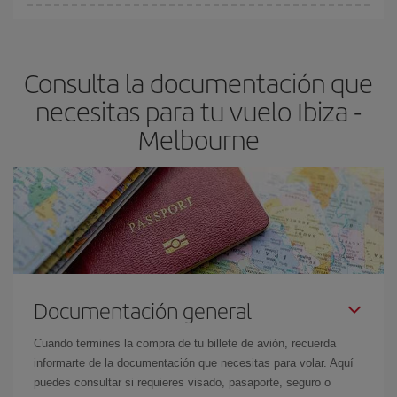
fundamental
para conseguir
vuelos baratos a Ibiza-Melbourne-
En Iberia, tenemos distintas tarifas para garantizarte el mejor
dest
.
precio según tus necesidades de viaje. La tarifa básica, te
asegura el vuelo más barato.
Consulta la documentación que
necesitas para tu vuelo Ibiza -
Melbourne
Documentación general
Cuando termines la compra de tu billete de avión, recuerda
informarte de la documentación que necesitas para volar. Aquí
puedes consultar si requieres visado, pasaporte, seguro o