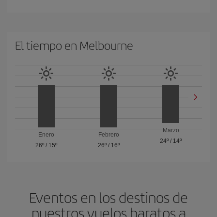
El tiempo en Melbourne
Marzo
Enero
Febrero
24º
/
14º
26º
/
15º
26º
/
16º
Eventos en los destinos de
nuestros vuelos baratos a