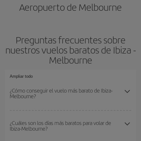
Aeropuerto de Melbourne
Preguntas frecuentes sobre
nuestros vuelos baratos de Ibiza -
Melbourne
Ampliar todo
¿Cómo conseguir el vuelo más barato de Ibiza-
Melbourne?
Podrás ahorrar en tu billete de avión de Ibiza-Melbourne-dest y
conseguir el vuelo más barato si evitas temporadas altas,
¿Cuáles son los días más baratos para volar de
Ibiza-Melbourne?
compras con antelación y puedes ser flexible con las fechas y
horarios de ida y vuelta.