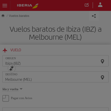
Saltar al contenido principal
Vuelos baratos
Vuelos baratos de Ibiza (IBZ) a
Melbourne (MEL)
VUELO
ORIGEN
DESTINO
Seleccione
Ida y vuelta
una
opción
Pagar con Avios