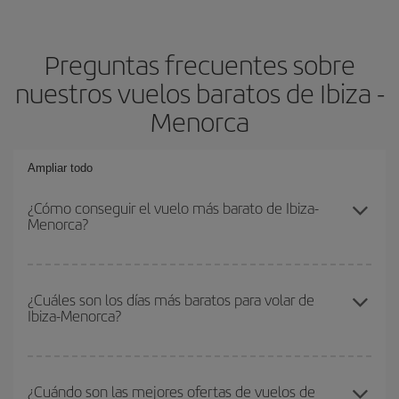
Preguntas frecuentes sobre
nuestros vuelos baratos de Ibiza -
Menorca
Ampliar todo
¿Cómo conseguir el vuelo más barato de Ibiza-
Menorca?
Podrás ahorrar en tu billete de avión de Ibiza-Menorca-dest y
conseguir el vuelo más barato si evitas temporadas altas,
¿Cuáles son los días más baratos para volar de
Ibiza-Menorca?
compras con antelación y puedes ser flexible con las fechas y
horarios de ida y vuelta.
Para saber qué días te saldrá más económico volar, solo tienes
que empezar una consulta en nuestro
buscador de vuelos
¿Cuándo son las mejores ofertas de vuelos de