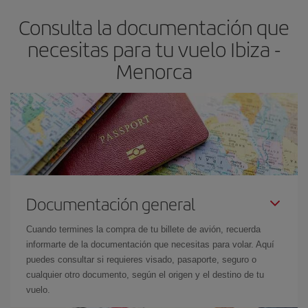
flexible.
Lo normal es que
cuanto antes
reserves tus billetes de
Consulta la documentación que
avión más baratos te saldrán. Además, si buscas los vuelos con
las fechas y los horarios del viaje un poco abiertos, podrás
elegir
necesitas para tu vuelo Ibiza -
el precio más barato.
Menorca
Documentación general
Cuando termines la compra de tu billete de avión, recuerda
informarte de la documentación que necesitas para volar. Aquí
puedes consultar si requieres visado, pasaporte, seguro o
cualquier otro documento, según el origen y el destino de tu
vuelo.