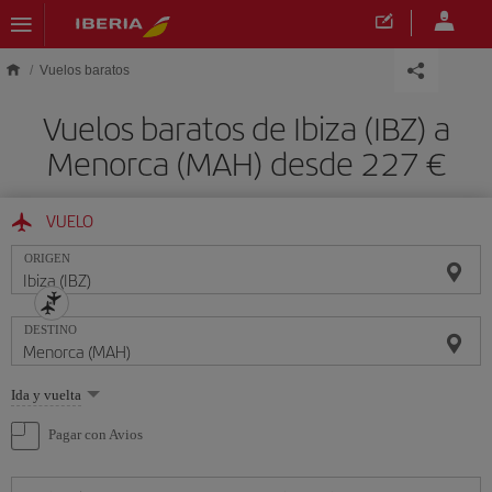
Saltar al contenido principal
Vuelos baratos
Vuelos baratos de Ibiza (IBZ) a
Menorca (MAH) desde 227 €
VUELO
ORIGEN
DESTINO
Seleccione
Ida y vuelta
una
opción
Pagar con Avios