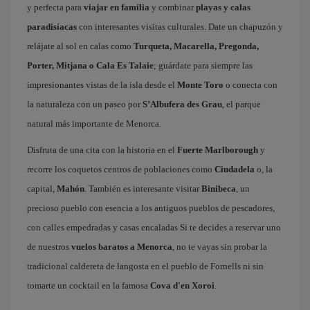
y perfecta para
viajar en familia
y combinar
playas y calas
paradisíacas
con interesantes visitas culturales. Date un chapuzón y
relájate al sol en calas como
Turqueta, Macarella, Pregonda,
Porter, Mitjana o Cala Es Talaie
; guárdate para siempre las
impresionantes vistas de la isla desde el
Monte Toro
o conecta con
la naturaleza con un paseo por
S’Albufera des Grau
, el parque
natural más importante de Menorca.
Disfruta de una cita con la historia en el
Fuerte Marlborough
y
recorre los coquetos centros de poblaciones como
Ciudadela
o, la
capital,
Mahón
. También es interesante visitar
Binibeca
, un
precioso pueblo con esencia a los antiguos pueblos de pescadores,
con calles empedradas y casas encaladas Si te decides a reservar uno
de nuestros
vuelos baratos a Menorca
, no te vayas sin probar la
tradicional caldereta de langosta en el pueblo de Fornells ni sin
tomarte un cocktail en la famosa
Cova d'en Xoroi
.