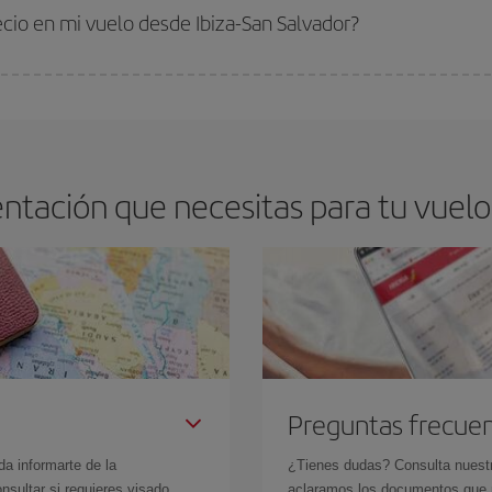
 comprar con antelación es
fundamental
para conseguir
vuelos baratos a Ib
ecio en mi vuelo desde Ibiza-San Salvador?
arte el mejor precio según tus necesidades de viaje. La tarifa básica, te asegu
tación que necesitas para tu vuelo 
Preguntas frecue
da informarte de la
¿Tienes dudas? Consulta nues
sultar si requieres visado,
aclaramos los documentos que ne