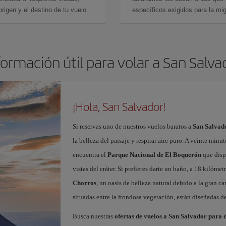
rigen y el destino de tu vuelo.
específicos exigidos para la mi
formación útil para volar a San Salva
¡Hola, San Salvador!
Si reservas uno de nuestros vuelos baratos a
San Salvad
la belleza del paisaje y respirar aire puro. A veinte minu
encuentra el
Parque Nacional de El Boquerón
que disp
vistas del cráter. Si prefieres darte un baño, a 18 kilómet
Chorros
, un oasis de belleza natural debido a la gran 
situadas entre la frondosa vegetación, están diseñadas de
Busca nuestras
ofertas de vuelos a San Salvador
para d