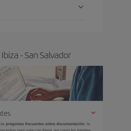
iza-San Salvador-dest
.
ra el vuelo más barato.
Ibiza - San Salvador
ntes
tras
preguntas frecuentes sobre documentación
: te
cesitas para volar con Iberia, así como los trámites