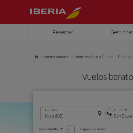
Saltar al contenido principal
Reservar
Gestionar
Vuelos baratos
Centro América y Caribe
El Salva
Vuelos barato
ORIGEN
DESTINO
Seleccione
Pagar con Avios
Ida y vuelta