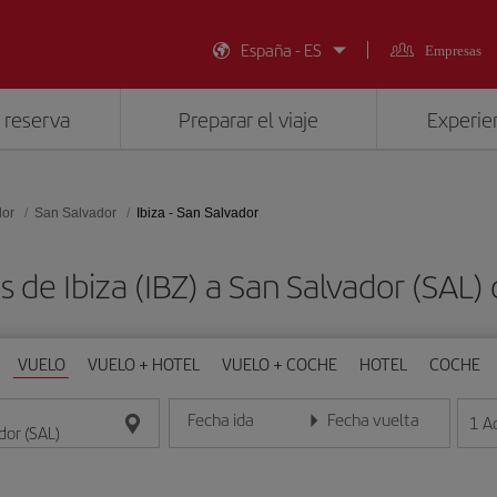
España - ES
Empresas
 reserva
Preparar el viaje
Experien
dor
San Salvador
Ibiza - San Salvador
s de Ibiza (IBZ) a San Salvador (SAL
VUELO
VUELO + HOTEL
VUELO + COCHE
HOTEL
COCHE
Fecha ida
Fecha vuelta
1
A
Introduce la fecha en formato día/mes/año
Introduce la fecha en format