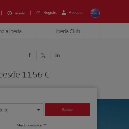
Registro
Acceso
Ayuda
cia Iberia
Iberia Club
) desde 1156 €
dulto
Buscar
o día/mes/año
Más Económica