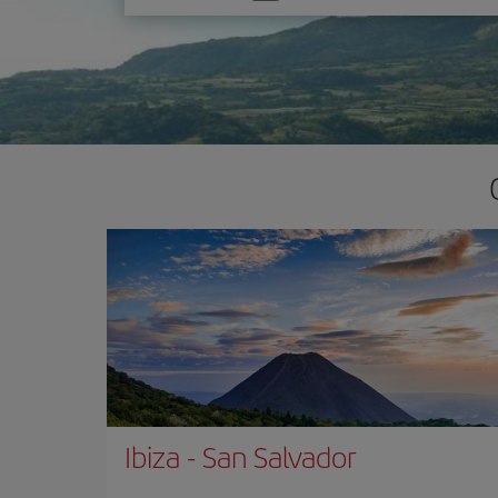
una
opción
Ibiza
-
San Salvador