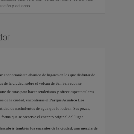
gración y aduanas.
dor
or
encontrarás un abanico de lugares en los que disfrutar de
tos de la ciudad, sobre el volcán de San Salvador, se
one de rutas para hacer senderismo y ofrece espectaculares
ros de la ciudad, encontrarás el
Parque Acuático Los
cantidad de nacimientos de agua que lo rodean. Sus pozas,
 forma que se preserve el encanto original del lugar.
escubrir también los encantos de la ciudad, una mezcla de