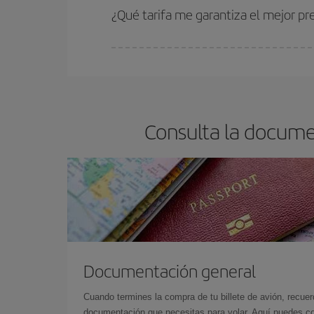
estén disponibles o se vayan agotando. Por eso,
¿Qué tarifa me garantiza el mejor pr
En Iberia, tenemos distintas tarifas para garantiz
Consulta la documen
Documentación general
Cuando termines la compra de tu billete de avión, recuer
documentación que necesitas para volar. Aquí puedes con