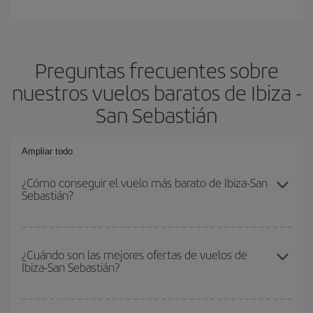
Preguntas frecuentes sobre
nuestros vuelos baratos de Ibiza -
San Sebastián
Ampliar todo
¿Cómo conseguir el vuelo más barato de Ibiza-San
Sebastián?
Podrás ahorrar en tu billete de avión de Ibiza-San Sebastián-dest
y conseguir el vuelo más barato si evitas temporadas altas,
¿Cuándo son las mejores ofertas de vuelos de
Ibiza-San Sebastián?
compras con antelación y puedes ser flexible con las fechas y
horarios de ida y vuelta.
Puedes conseguir los vuelos más baratos viajando
fuera de las