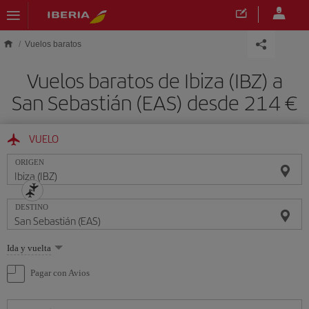
Saltar al contenido principal
Vuelos baratos
Vuelos baratos de Ibiza (IBZ) a
San Sebastián (EAS) desde 214 €
VUELO
ORIGEN
DESTINO
Seleccione
Ida y vuelta
una
opción
Pagar con Avios