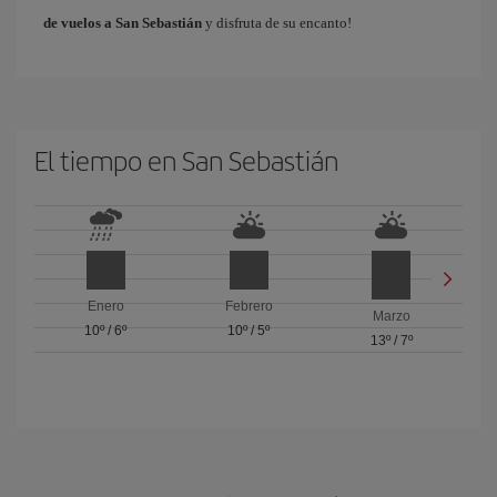
de vuelos a San Sebastián
y disfruta de su encanto!
El tiempo en San Sebastián
Enero
Febrero
Marzo
10º
/
6º
10º
/
5º
13º
/
7º