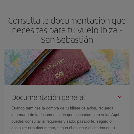
claves para encontrar los mejores precios son
anticiparte y ser
flexible.
Lo normal es que
cuanto antes
reserves tus billetes de
Consulta la documentación que
avión más baratos te saldrán. Además, si buscas los vuelos con
las fechas y los horarios del viaje un poco abiertos, podrás
elegir
necesitas para tu vuelo Ibiza -
el precio más barato.
San Sebastián
Documentación general
Cuando termines la compra de tu billete de avión, recuerda
informarte de la documentación que necesitas para volar. Aquí
puedes consultar si requieres visado, pasaporte, seguro o
cualquier otro documento, según el origen y el destino de tu