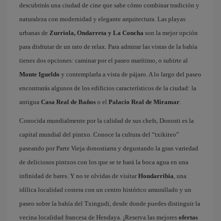
descubrirás una ciudad de cine que sabe cómo combinar tradición y
naturaleza con modernidad y elegante arquitectura. Las playas
urbanas de
Zurriola, Ondarreta y La Concha
son la mejor opción
para disfrutar de un rato de relax. Para admirar las vistas de la bahía
tienes dos opciones: caminar por el paseo marítimo, o subirte al
Monte Igueldo
y contemplarla a vista de pájaro. A lo largo del paseo
encontrarás algunos de los edificios característicos de la ciudad: la
antigua
Casa Real de Baños
o el
Palacio Real de Miramar
.
Conocida mundialmente por la calidad de sus chefs, Donosti es la
capital mundial del pintxo. Conoce la cultura del “txikiteo”
paseando por Parte Vieja donostiarra y degustando la gran variedad
de deliciosos pintxos con los que se te hará la boca agua en una
infinidad de bares. Y no te olvidas de visitar
Hondarribia
, una
idílica localidad costera con un centro histórico amurallado y un
paseo sobre la bahía del Txingudi, desde donde puedes distinguir la
vecina localidad francesa de Hendaya. ¡Reserva las mejores
ofertas