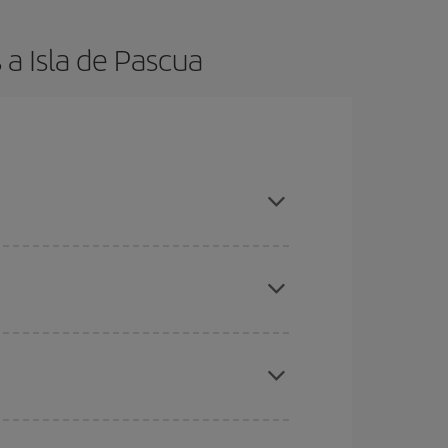
a Isla de Pascua
es ser flexible con las fechas y horarios de ida y
cuentras el vuelo más barato.
ratos
. Dinos desde dónde vuelas, a dónde
ra días cercanos
, tanto de ida como de vuelta,
gunos
horarios
puede que te hagan ahorrar aún
eral las Navidades, la Semana Santa y los