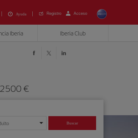
Registro
Acceso
Ayuda
cia Iberia
Iberia Club
e 2500 €
dulto
Buscar
o día/mes/año