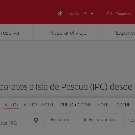
España - ES
Empresas
 reserva
Preparar el viaje
Experien
baratos a Isla de Pascua (IPC) desd
VUELO
VUELO + HOTEL
VUELO + COCHE
HOTEL
COCHE
Fecha ida
Fecha vuelta
1
A
Introduce la fecha en formato día/mes/año
Introduce la fecha en format