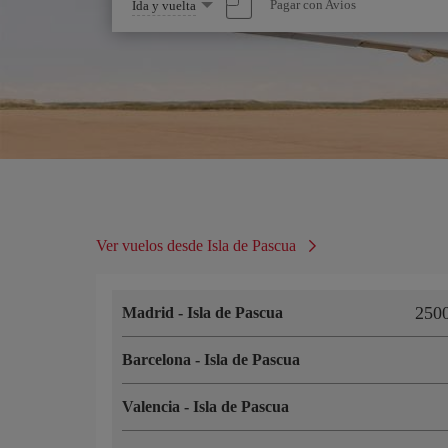
Seleccione
Pagar con Avios
Ida y vuelta
una
opción
Ver vuelos desde Isla de Pascua
250
Madrid
-
Isla de Pascua
Barcelona
-
Isla de Pascua
Valencia
-
Isla de Pascua