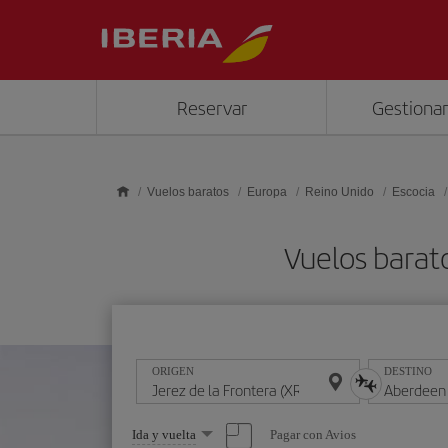
Saltar al contenido principal
Reservar
Gestionar
Vuelos baratos
Europa
Reino Unido
Escocia
Vuelos barat
ORIGEN
DESTINO
Seleccione
Pagar con Avios
Ida y vuelta