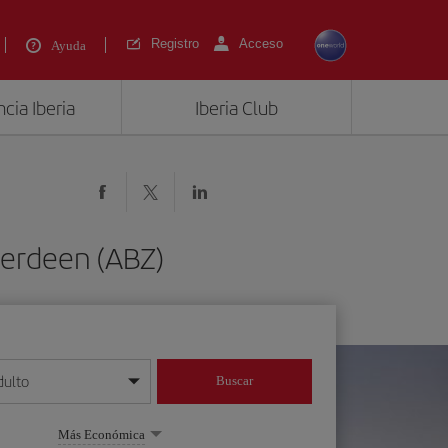
Registro
Acceso
Ayuda
cia Iberia
Iberia Club
berdeen (ABZ)
dulto
Buscar
o día/mes/año
Más Económica