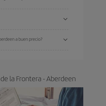
elo y de que las tarifas más baratas (turista)
rez de la Frontera-Aberdeen-dest
.
ra el vuelo más barato.
Aberdeen a buen precio?
ser flexible.
Lo normal es que
cuanto antes
 poco abiertos, podrás
elegir el precio más
de la Frontera - Aberdeen