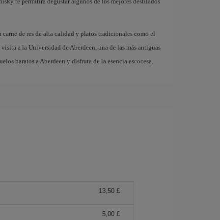
hisky te permitirá degustar algunos de los mejores destilados
carne de res de alta calidad y platos tradicionales como el
a visita a la Universidad de Aberdeen, una de las más antiguas
elos baratos a Aberdeen y disfruta de la esencia escocesa.
13,50 £
5,00 £