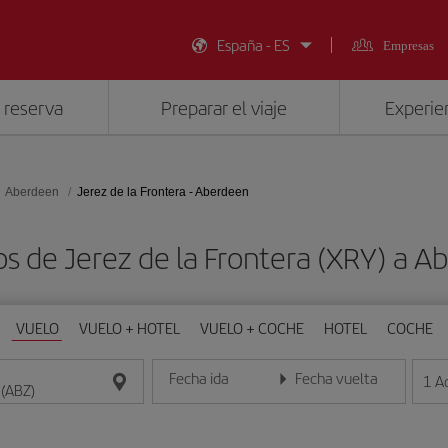
España - ES
Empresas
 reserva
Preparar el viaje
Experien
Aberdeen
Jerez de la Frontera - Aberdeen
os de Jerez de la Frontera (XRY) a A
VUELO
VUELO + HOTEL
VUELO + COCHE
HOTEL
COCHE
Fecha ida
Fecha vuelta
1
A
Introduce la fecha en formato día/mes/año
Introduce la fecha en format