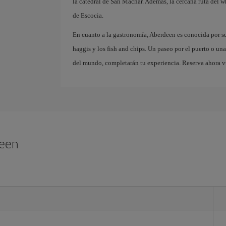
la catedral de San Machar. Además, la cercana ruta del w
de Escocia.
En cuanto a la gastronomía, Aberdeen es conocida por su 
haggis y los fish and chips. Un paseo por el puerto o un
del mundo, completarán tu experiencia. Reserva ahora vu
deen