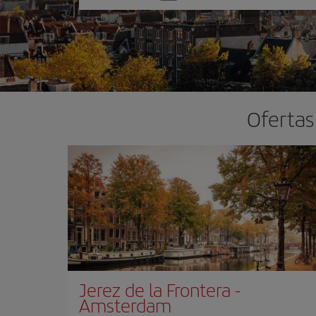
una
opción
Ofertas
Jerez de la Frontera
-
Amsterdam