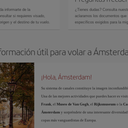
da informarte de la
¿Tienes dudas? Consulta nues
sultar si requieres visado,
aclaramos los documentos que ne
rigen y el destino de tu vuelo.
específicos exigidos para la mi
formación útil para volar a Ámster
¡Hola, Ámsterdam!
Su sistema de canales constituye la imagen inconfundibl
Una de las mejores actividades que puedes hacer es visi
Frank
, el
Museo de Van Gogh
, el
Rijksmuseum
o la
Ca
Ámsterdam
y sorpréndete de una interesante diversidad 
copas más vanguardistas de Europa.