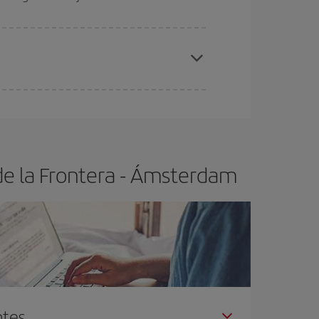
elo y de que las tarifas más baratas (turista)
rez de la Frontera-Ámsterdam-dest
.
ra el vuelo más barato.
de la Frontera - Ámsterdam
ntes