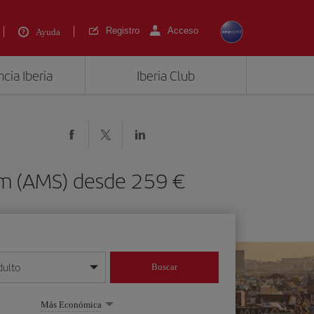
Registro
Acceso
Ayuda
cia Iberia
Iberia Club
am (AMS) desde 259 €
dulto
Buscar
o día/mes/año
Más Económica