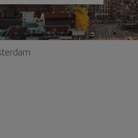
msterdam