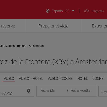
España - ES
Empresas
 reserva
Preparar el viaje
Experien
Jerez de la Frontera - Ámsterdam
erez de la Frontera (XRY) a Ámsterd
VUELO
VUELO + HOTEL
VUELO + COCHE
HOTEL
COCHE
Fecha ida
Fecha vuelta
1
A
Introduce la fecha en formato día/mes/año
Introduce la fecha en format