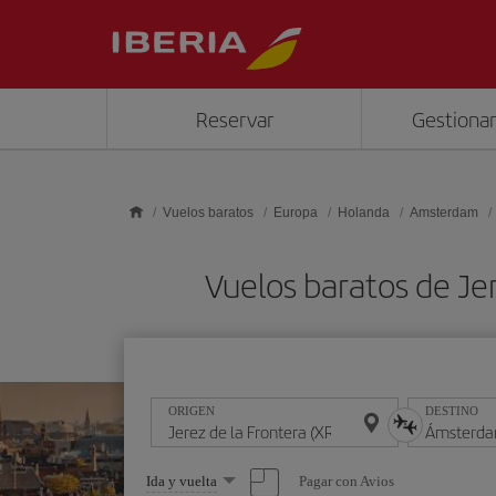
Saltar al contenido principal
Reservar
Gestionar
Vuelos baratos
Europa
Holanda
Amsterdam
Vuelos baratos de J
ORIGEN
DESTINO
Seleccione
Pagar con Avios
Ida y vuelta