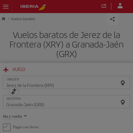
Saltar al contenido principal
Vuelos baratos
Vuelos baratos de Jerez de la
Frontera (XRY) a Granada-Jaén
(GRX)
VUELO
ORIGEN
DESTINO
Seleccione
Ida y vuelta
una
opción
Pagar con Avios