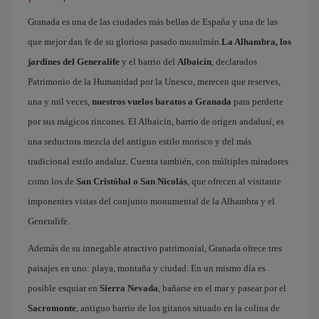
Granada es una de las ciudades más bellas de España y una de las
que mejor dan fe de su glorioso pasado musulmán.
La Alhambra, los
jardines del Generalife
y el barrio del
Albaicín
, declarados
Patrimonio de la Humanidad por la Unesco, merecen que reserves,
una y mil veces,
nuestros vuelos baratos a Granada
para perderte
por sus mágicos rincones. El Albaicín, barrio de origen andalusí, es
una seductora mezcla del antiguo estilo morisco y del más
tradicional estilo andaluz. Cuenta también, con múltiples miradores
como los de
San Cristóbal o San Nicolás
, que ofrecen al visitante
imponentes vistas del conjunto monumental de la Alhambra y el
Generalife.
Además de su innegable atractivo patrimonial, Granada ofrece tres
paisajes en uno: playa, montaña y ciudad. En un mismo día es
posible esquiar en
Sierra Nevada
, bañarse en el mar y pasear por el
Sacromonte
, antiguo barrio de los gitanos situado en la colina de