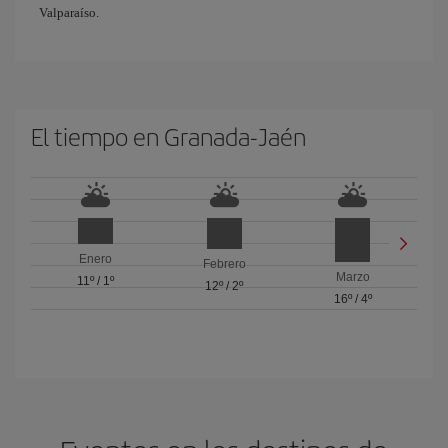
Valparaíso.
El tiempo en Granada-Jaén
Enero
Febrero
Marzo
11º
/
1º
12º
/
2º
16º
/
4º