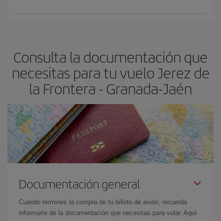
Cualquier día de la semana puedes encontrar vuelos baratos. Las
claves para encontrar los mejores precios son
anticiparte y ser
flexible.
Lo normal es que
cuanto antes
reserves tus billetes de
Consulta la documentación que
avión más baratos te saldrán. Además, si buscas los vuelos con
las fechas y los horarios del viaje un poco abiertos, podrás
elegir
necesitas para tu vuelo Jerez de
el precio más barato.
la Frontera - Granada-Jaén
Documentación general
Cuando termines la compra de tu billete de avión, recuerda
informarte de la documentación que necesitas para volar. Aquí