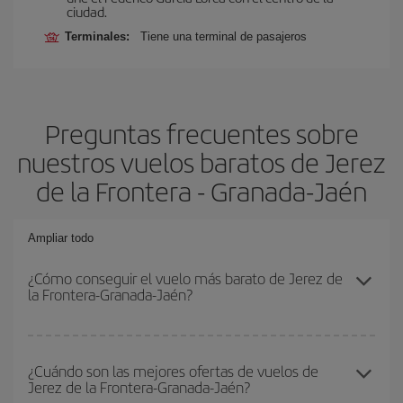
ciudad.
Terminales:
Tiene una terminal de pasajeros
Preguntas frecuentes sobre
nuestros vuelos baratos de Jerez
de la Frontera - Granada-Jaén
Ampliar todo
¿Cómo conseguir el vuelo más barato de Jerez de
la Frontera-Granada-Jaén?
Podrás ahorrar en tu billete de avión de Jerez de la Frontera-
Granada-Jaén-dest y conseguir el vuelo más barato si evitas
¿Cuándo son las mejores ofertas de vuelos de
Jerez de la Frontera-Granada-Jaén?
temporadas altas, compras con antelación y puedes ser flexible