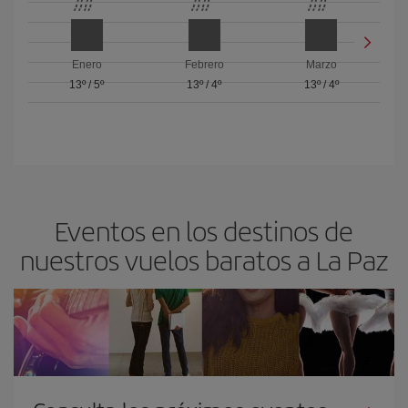
Enero
Febrero
Marzo
13º
/
5º
13º
/
4º
13º
/
4º
Eventos en los destinos de
nuestros vuelos baratos a La Paz