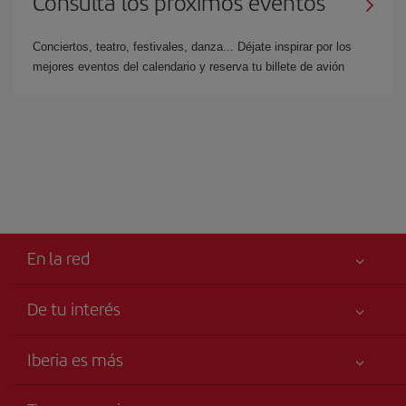
Consulta los próximos eventos
Conciertos, teatro, festivales, danza... Déjate inspirar por los
mejores eventos del calendario y reserva tu billete de avión
En la red
De tu interés
Iberia Joven
Mejor precio garantizado
Iberia es más
Tu seguridad es lo primero
Noticias y Novedades
Declaración de accesibilidad