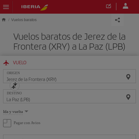
Saltar al contenido principal
Vuelos baratos
Vuelos baratos de Jerez de la
Frontera (XRY) a La Paz (LPB)
VUELO
ORIGEN
DESTINO
Seleccione
Ida y vuelta
una
opción
Pagar con Avios