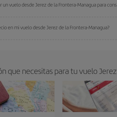
drán. Además, si buscas los vuelos con las fechas y los horarios del viaje un
r un vuelo desde Jerez de la Frontera-Managua para conse
s encontrarás. Los precios dependen de las plazas que queden libres en el vu
 comprar con antelación es
fundamental
para conseguir
vuelos baratos a Je
recio en mi vuelo desde Jerez de la Frontera-Managua?
arte el mejor precio según tus necesidades de viaje. La tarifa básica, te asegu
n que necesitas para tu vuelo Jerez