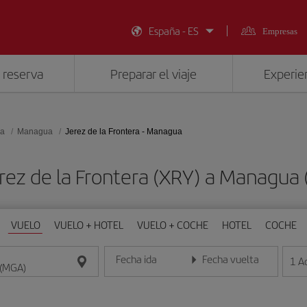
España - ES
Empresas
 reserva
Preparar el viaje
Experien
ua
Managua
Jerez de la Frontera - Managua
erez de la Frontera (XRY) a Managu
VUELO
VUELO + HOTEL
VUELO + COCHE
HOTEL
COCHE
Fecha ida
Fecha vuelta
1
A
Introduce la fecha en formato día/mes/año
Introduce la fecha en format