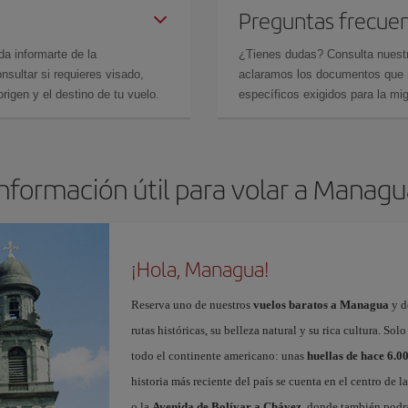
Preguntas frecue
da informarte de la
¿Tienes dudas? Consulta nues
sultar si requieres visado,
aclaramos los documentos que ne
rigen y el destino de tu vuelo.
específicos exigidos para la mi
Información útil para volar a Managu
¡Hola, Managua!
Reserva uno de nuestros
vuelos baratos a Managua
y d
rutas históricas, su belleza natural y su rica cultura. 
todo el continente americano: unas
huellas de hace 6.0
historia más reciente del país se cuenta en el centro de l
o la
Avenida de Bolívar a Chávez
, donde también podrá