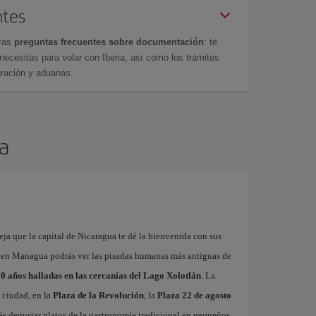
ntes
tras
preguntas frecuentes sobre documentación
: te
cesitas para volar con Iberia, así como los trámites
gración y aduanas.
a
eja que la capital de Nicaragua te dé la bienvenida con sus
Solo en Managua podrás ver las pisadas humanas más antiguas de
00 años halladas en las cercanías del Lago Xolotlán
. La
a ciudad, en la
Plaza de la Revolución
, la
Plaza 22 de agosto
s degustar platos de la gastronomía tradicional en pequeños