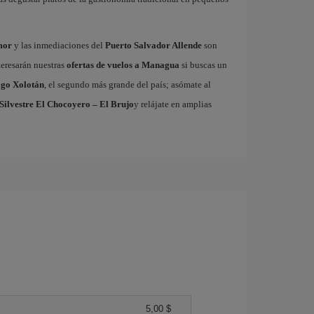
mor
y las inmediaciones del
Puerto Salvador Allende
son
teresarán nuestras
ofertas de vuelos a Managua
si buscas un
go Xolotán
, el segundo más grande del país; asómate al
Silvestre El Chocoyero – El Brujo
y relájate en amplias
5,00 $