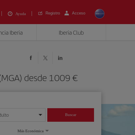
Registro
Acceso
Ayuda
cia Iberia
Iberia Club
a (MGA) desde 1009 €
dulto
Buscar
o día/mes/año
Más Económica