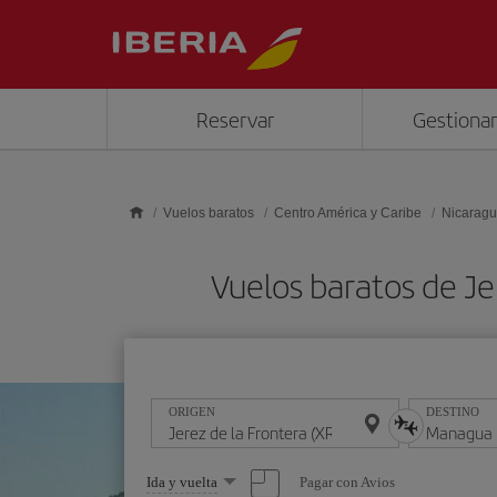
Saltar al contenido principal
Reservar
Gestionar
Vuelos baratos
Centro América y Caribe
Nicarag
Vuelos baratos de J
ORIGEN
DESTINO
Seleccione
Pagar con Avios
Ida y vuelta