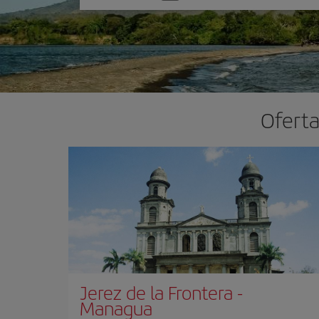
una
opción
Oferta
Jerez de la Frontera
-
Managua