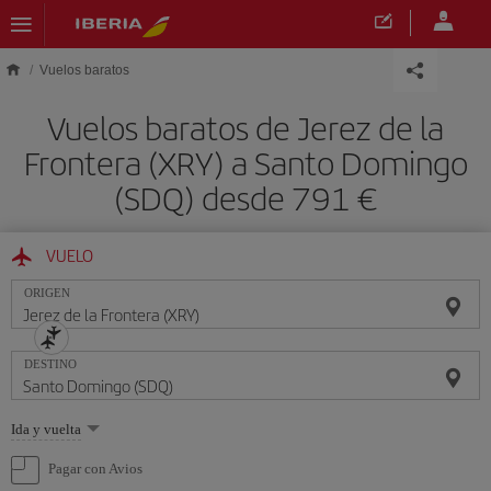
Saltar al contenido principal
Vuelos baratos
Vuelos baratos de Jerez de la
Frontera (XRY) a Santo Domingo
(SDQ) desde 791 €
VUELO
ORIGEN
DESTINO
Seleccione
Ida y vuelta
una
opción
Pagar con Avios