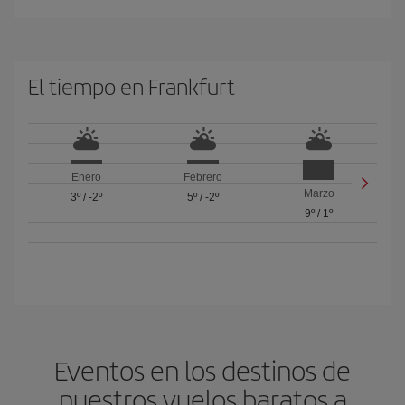
El tiempo en Frankfurt
Enero
Febrero
Marzo
3º
/
-2º
5º
/
-2º
9º
/
1º
Eventos en los destinos de
nuestros vuelos baratos a