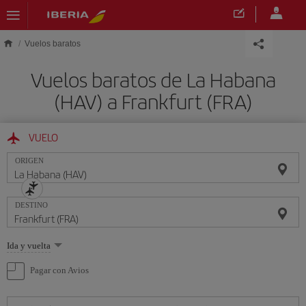
Saltar al contenido principal
Vuelos baratos
Vuelos baratos de La Habana
(HAV) a Frankfurt (FRA)
VUELO
ORIGEN
DESTINO
Seleccione
Ida y vuelta
una
opción
Pagar con Avios