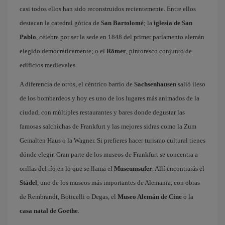
casi todos ellos han sido reconstruidos recientemente. Entre ellos
destacan la catedral gótica de
San Bartolomé
; la
iglesia de San
Pablo
, célebre por ser la sede en 1848 del primer parlamento alemán
elegido democráticamente; o el
Römer
, pintoresco conjunto de
edificios medievales.
A diferencia de otros, el céntrico barrio de
Sachsenhausen
salió ileso
de los bombardeos y hoy es uno de los lugares más animados de la
ciudad, con múltiples restaurantes y bares donde degustar las
famosas salchichas de Frankfurt y las mejores sidras como la Zum
Gemalten Haus o la Wagner. Si prefieres hacer turismo cultural tienes
dónde elegir. Gran parte de los museos de Frankfurt se concentra a
orillas del río en lo que se llama el
Museumsufer
. Allí encontrarás el
Städel
, uno de los museos más importantes de Alemania, con obras
de Rembrandt, Boticelli o Degas, el
Museo Alemán de Cine
o la
casa natal de Goethe
.