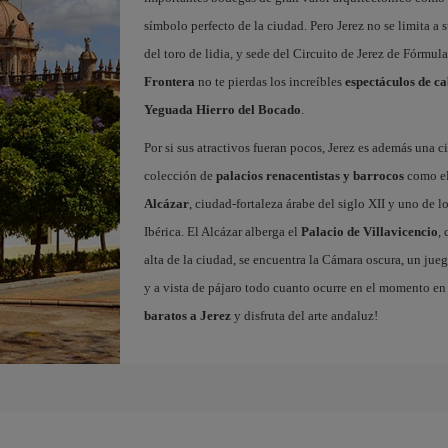
símbolo perfecto de la ciudad. Pero Jerez no se limita a s
del toro de lidia, y sede del Circuito de Jerez de Fórmul
Frontera
no te pierdas los increíbles
espectáculos de ca
Yeguada Hierro del Bocado
.
Por si sus atractivos fueran pocos, Jerez es además una
colección de
palacios renacentistas y barrocos
como e
Alcázar
, ciudad-fortaleza árabe del siglo XII y uno de 
Ibérica. El Alcázar alberga el
Palacio de Villavicencio
,
alta de la ciudad, se encuentra la Cámara oscura, un jueg
y a vista de pájaro todo cuanto ocurre en el momento en 
baratos a Jerez
y disfruta del arte andaluz!