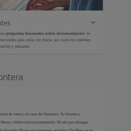
ntes
tras
preguntas frecuentes sobre documentación
: te
cesitas para volar con Iberia, así como los trámites
gración y aduanas.
rontera
tierra de vinos y la cuna del flamenco. Su historia y
 Sherry, célebre internacionalmente. De ahí que albergue
la González Byass cuyo logotipo, el mítico Tío Pepe, es un