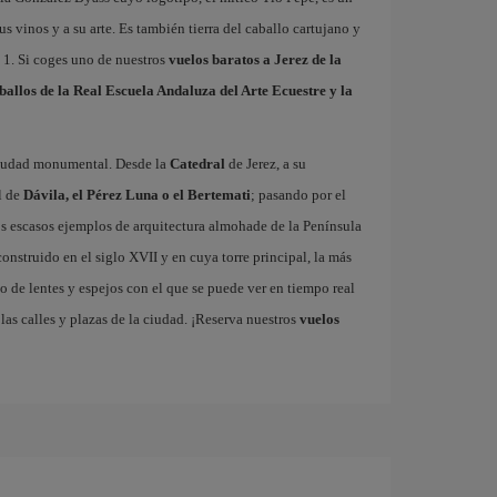
us vinos y a su arte. Es también tierra del caballo cartujano y
a 1. Si coges uno de nuestros
vuelos baratos a Jerez de la
ballos de la Real Escuela Andaluza del Arte Ecuestre y la
 ciudad monumental. Desde la
Catedral
de Jerez, a su
l de
Dávila, el Pérez Luna o el Bertemati
; pasando por el
los escasos ejemplos de arquitectura almohade de la Península
 construido en el siglo XVII y en cuya torre principal, la más
o de lentes y espejos con el que se puede ver en tiempo real
las calles y plazas de la ciudad. ¡Reserva nuestros
vuelos