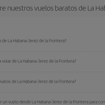
e nuestros vuelos baratos de La Hab
 de La Habana-Jerez de la Frontera?
a-Jerez de la Frontera-dest y conseguir el vuelo más barato si evitas tempor
a volar de La Habana-Jerez de la Frontera?
ar, solo tienes que empezar una consulta en nuestro
buscador de vuelos ba
. Te mostraremos los vuelos más baratos, no solo
para tu consulta, sino pa
vuelos de La Habana-Jerez de la Frontera?
s, busca en las diferentes opciones de vuelo que te ofrecemos cada día: al
do
fuera de las temporadas altas
. Aunque depende de tu destino, por lo gen
 alta. Además, sobre todo si estás pensando en una escapada de fin de sem
 un vuelo desde La Habana-Jerez de la Frontera para con