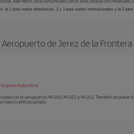
cional José Martí, está comunicado con el área urbana con minibuses, l
s: la 1 para vuelos domésticos, 2 y 3 para vuelos internacionales y la 5 para
Aeropuerto de Jerez de la Frontera
to-jerez/index.html
ciudad con el aeropuerto: M-050, M-051 y M-052. También se puede lleg
en taxi o vehículo propio.