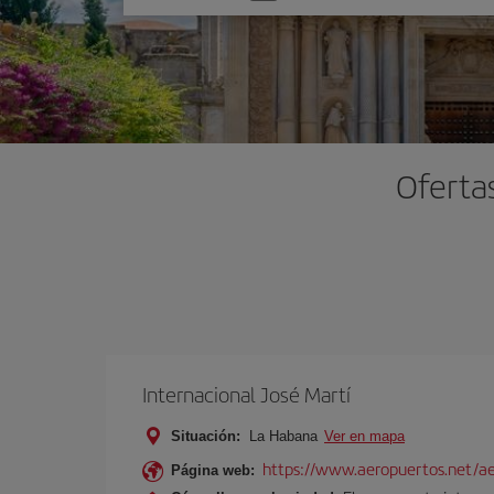
una
opción
Ofertas
Internacional José Martí
Situación:
La Habana
Ver en mapa
https://www.aeropuertos.net/aer
Página web: