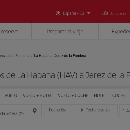
España - ES
Empresas
 reserva
Preparar el viaje
Experien
erez de la Frontera
La Habana - Jerez de la Frontera
s de La Habana (HAV) a Jerez de la 
VUELO
VUELO + HOTEL
VUELO + COCHE
HOTEL
COCHE
Fecha ida
Fecha vuelta
1
A
Introduce la fecha en formato día/mes/año
Introduce la fecha en format