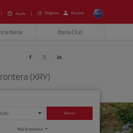
Registro
Acceso
Ayuda
cia Iberia
Iberia Club
Frontera (XRY)
dulto
Buscar
o día/mes/año
Más Económica