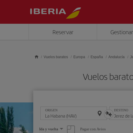
Saltar al contenido principal
Reservar
Gestionar
Vuelos baratos
Europa
España
Andalucía
J
Vuelos barato
ORIGEN
DESTINO
Seleccione
Pagar con Avios
Ida y vuelta