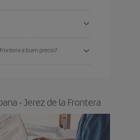
elo y de que las tarifas más baratas (turista)
 Habana-Jerez de la Frontera-dest
.
ra el vuelo más barato.
Frontera a buen precio?
ser flexible.
Lo normal es que
cuanto antes
 poco abiertos, podrás
elegir el precio más
ana - Jerez de la Frontera