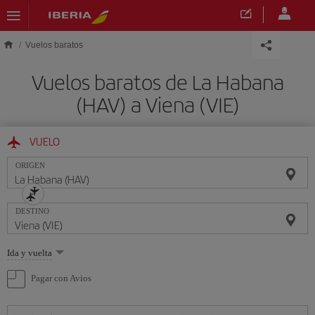
Saltar al contenido principal
Vuelos baratos
Vuelos baratos de La Habana
(HAV) a Viena (VIE)
VUELO
ORIGEN
DESTINO
Seleccione
Ida y vuelta
una
opción
Pagar con Avios