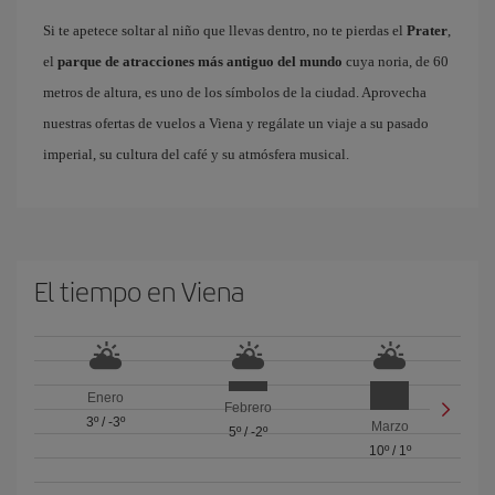
Si te apetece soltar al niño que llevas dentro, no te pierdas el
Prater
,
el
parque de atracciones más antiguo del mundo
cuya noria, de 60
metros de altura, es uno de los símbolos de la ciudad. Aprovecha
nuestras ofertas de vuelos a Viena y regálate un viaje a su pasado
imperial, su cultura del café y su atmósfera musical.
El tiempo en Viena
Enero
Febrero
3º
/
-3º
Marzo
5º
/
-2º
10º
/
1º