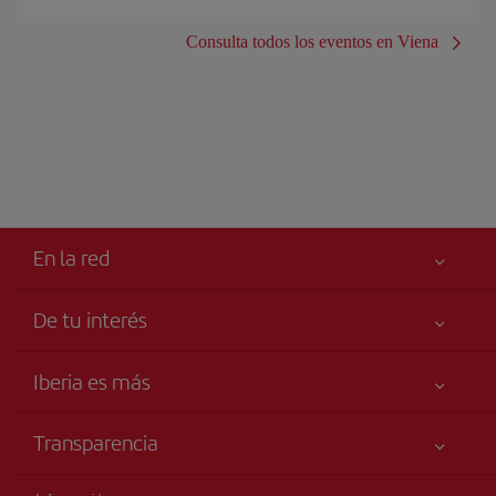
Consulta todos los eventos en Viena
En la red
De tu interés
Iberia Joven
Mejor precio garantizado
Iberia es más
Tu seguridad es lo primero
Noticias y Novedades
Declaración de accesibilidad
Transparencia
Talento a bordo
Compromiso de servicio
Información Legal
Grupo Iberia