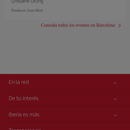
Ghislaine Leung
Fundació Joan Miró
Consulta todos los eventos en Barcelona
En la red
De tu interés
Iberia Joven
Mejor precio garantizado
Iberia es más
Tu seguridad es lo primero
Noticias y Novedades
Declaración de accesibilidad