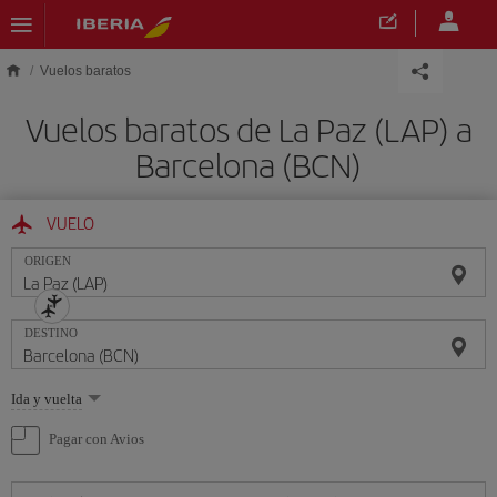
Saltar al contenido principal
Vuelos baratos
Vuelos baratos de La Paz (LAP) a
Barcelona (BCN)
VUELO
ORIGEN
DESTINO
Seleccione
Ida y vuelta
una
opción
Pagar con Avios