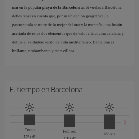
mar en la popular
playa de la Barceloneta
. Si vuelas a Barcelona
debes tener en cuenta que, por su ubicación geográfica, la
gastronomía se nutre de lo mejor del mar y la montaña, una fusión
acertada de estos dos elementos que da valor a la cocina catalana y
define el verdadero estilo de vida mediterráneo. Barcelona es
brillante, rimbombante y maravillosa.
El tiempo en Barcelona
Enero
Febrero
Marzo
12º
/
4º
13º
/
4º