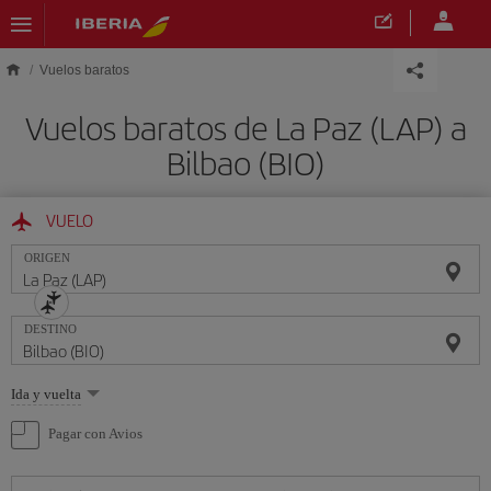
Saltar al contenido principal
Vuelos baratos
Vuelos baratos de La Paz (LAP) a
Bilbao (BIO)
VUELO
ORIGEN
DESTINO
Seleccione
Ida y vuelta
una
opción
Pagar con Avios