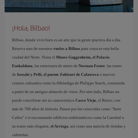
¡Hola, Bilbao!
Bilbao, donde vivir bien es un arte que la gente practica día a día.
Reserva uno de nuestros
vuelos a Bilbao
para conocer esta bella
ciudad del Norte. Visita el
Museo Guggenheim, el Palacio
Euskalduna
, las estaciones de metro de
Norman Foster
, las torres
de
Isozaki y Pelli, el puente Zubizuri de Calatrava
o nuevos
centros culturales como la Alhóndiga de Philippe Starck, construida
a partir de un antiguo almacén de vinos. Por otro lado, Bilbao no
puede concebirse sin su característico
Casco Viejo
, el Botxo, con
más de 700 años de historia. Pasear por las conocidas como “Siete
Calles” e ir encontrando edificios emblemáticos como la Catedral o
su teatro más elegante,
el Arriaga
, así como una mezcla de tiendas y
cafeterías.