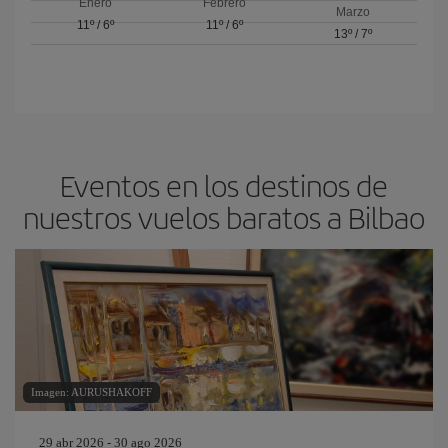
Enero
Febrero
Marzo
11º
/
6º
11º
/
6º
13º
/
7º
Eventos en los destinos de
nuestros vuelos baratos a Bilbao
Imagen: AURUSHAKOFF
29 abr 2026 - 30 ago 2026