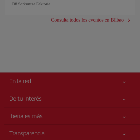
D8 Sorkuntza Faktoria
Consulta todos los eventos en Bilbao
En la red
De tu interés
Iberia Joven
Mejor precio garantizado
Iberia es más
Tu seguridad es lo primero
Noticias y Novedades
Declaración de accesibilidad
Transparencia
Talento a bordo
Compromiso de servicio