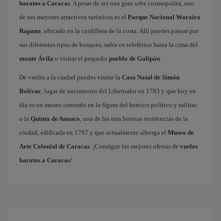
baratos a Caracas
. A pesar de ser una gran urbe cosmopolita, uno
de sus mayores atractivos turísticos es el
Parque Nacional Waraira
Rapano
, ubicado en la cordillera de la costa. Allí puedes pasear por
sus diferentes tipos de bosques, subir en teleférico hasta la cima del
monte Ávila
o visitar el pequeño
pueblo de Galipán
.
De vuelta a la ciudad puedes visitar la
Casa Natal de Simón
Bolívar
, lugar de nacimiento del Libertador en 1783 y que hoy en
día es un museo centrado en la figura del heroico político y militar,
o la
Quinta de Anauco
, una de las más bonitas residencias de la
ciudad, edificada en 1797 y que actualmente alberga el
Museo de
Arte Colonial de Caracas
. ¡Consigue las mejores ofertas de
vuelos
baratos a Caracas
!