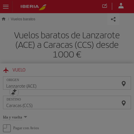
Saltar al contenido principal
Vuelos baratos
Vuelos baratos de Lanzarote
(ACE) a Caracas (CCS) desde
1000 €
VUELO
ORIGEN
DESTINO
Seleccione
Ida y vuelta
una
opción
Pagar con Avios