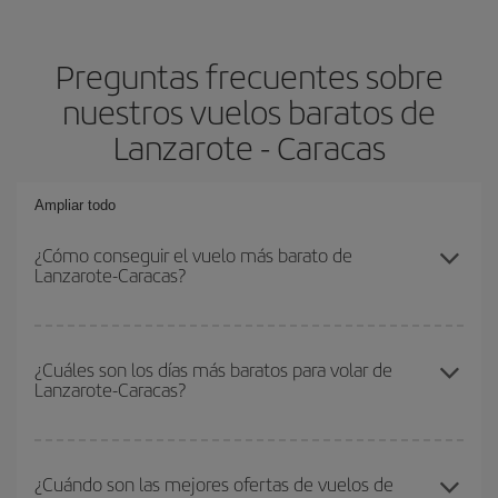
Preguntas frecuentes sobre
nuestros vuelos baratos de
Lanzarote - Caracas
Ampliar todo
¿Cómo conseguir el vuelo más barato de
Lanzarote-Caracas?
Podrás ahorrar en tu billete de avión de Lanzarote-Caracas-dest y
conseguir el vuelo más barato si evitas temporadas altas,
¿Cuáles son los días más baratos para volar de
Lanzarote-Caracas?
compras con antelación y puedes ser flexible con las fechas y
horarios de ida y vuelta.
Para saber qué días te saldrá más económico volar, solo tienes
que empezar una consulta en nuestro
buscador de vuelos
¿Cuándo son las mejores ofertas de vuelos de