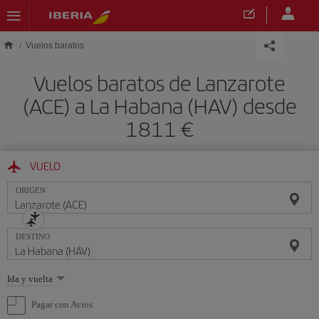
Saltar al contenido principal
Vuelos baratos
Vuelos baratos de Lanzarote
(ACE) a La Habana (HAV) desde
1811 €
VUELO
ORIGEN
DESTINO
Seleccione
Ida y vuelta
una
opción
Pagar con Avios