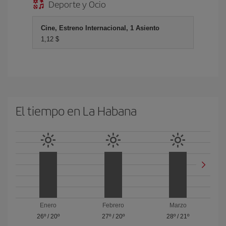
Deporte y Ocio
Cine, Estreno Internacional, 1 Asiento
1,12 $
El tiempo en La Habana
Enero
Febrero
Marzo
26º
/
20º
27º
/
20º
28º
/
21º