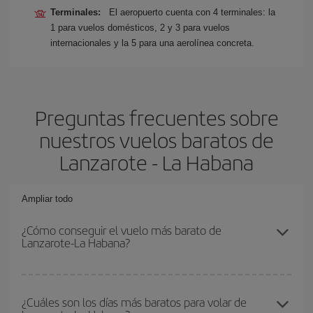
Terminales:
El aeropuerto cuenta con 4 terminales: la
1 para vuelos domésticos, 2 y 3 para vuelos
internacionales y la 5 para una aerolínea concreta.
Preguntas frecuentes sobre
nuestros vuelos baratos de
Lanzarote - La Habana
Ampliar todo
¿Cómo conseguir el vuelo más barato de
Lanzarote-La Habana?
Podrás ahorrar en tu billete de avión de Lanzarote-La Habana-dest
y conseguir el vuelo más barato si evitas temporadas altas,
¿Cuáles son los días más baratos para volar de
compras con antelación y puedes ser flexible con las fechas y