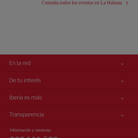
Consulta todos los eventos en La Habana
En la red
De tu interés
Iberia Joven
Mejor precio garantizado
Iberia es más
Tu seguridad es lo primero
Noticias y Novedades
Declaración de accesibilidad
Transparencia
Talento a bordo
Compromiso de servicio
Información Legal
Grupo Iberia
Publicidad
Información y reservas
Condiciones Transporte
Web para agencias