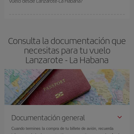
vuelo desde Lanzarote-La Habana?
vayan agotando. Por eso, comprar con antelación es
fundamental
para conseguir
vuelos baratos a Lanzarote-La
En Iberia, tenemos distintas tarifas para garantizarte el mejor
Habana-dest
.
precio según tus necesidades de viaje. La tarifa básica, te
asegura el vuelo más barato.
Consulta la documentación que
necesitas para tu vuelo
Lanzarote - La Habana
Documentación general
Cuando termines la compra de tu billete de avión, recuerda