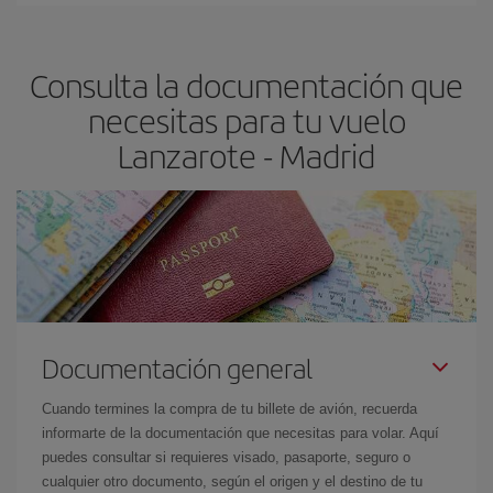
claves para encontrar los mejores precios son
anticiparte y ser
flexible.
Lo normal es que
cuanto antes
reserves tus billetes de
Consulta la documentación que
avión más baratos te saldrán. Además, si buscas los vuelos con
las fechas y los horarios del viaje un poco abiertos, podrás
elegir
necesitas para tu vuelo
el precio más barato.
Lanzarote - Madrid
Documentación general
Cuando termines la compra de tu billete de avión, recuerda
informarte de la documentación que necesitas para volar. Aquí
puedes consultar si requieres visado, pasaporte, seguro o
cualquier otro documento, según el origen y el destino de tu