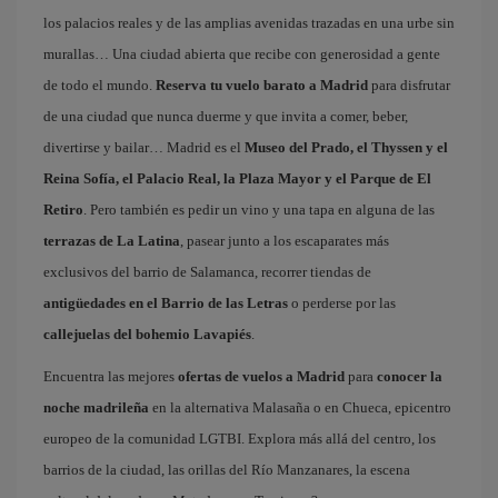
los palacios reales y de las amplias avenidas trazadas en una urbe sin
murallas… Una ciudad abierta que recibe con generosidad a gente
de todo el mundo.
Reserva tu vuelo barato a Madrid
para disfrutar
de una ciudad que nunca duerme y que invita a comer, beber,
divertirse y bailar… Madrid es el
Museo del Prado, el Thyssen y el
Reina Sofía, el Palacio Real, la Plaza Mayor y el Parque de El
Retiro
. Pero también es pedir un vino y una tapa en alguna de las
terrazas de La Latina
, pasear junto a los escaparates más
exclusivos del barrio de Salamanca, recorrer tiendas de
antigüedades en el Barrio de las Letras
o perderse por las
callejuelas del bohemio Lavapiés
.
Encuentra las mejores
ofertas de vuelos a Madrid
para
conocer la
noche madrileña
en la alternativa Malasaña o en Chueca, epicentro
europeo de la comunidad LGTBI. Explora más allá del centro, los
barrios de la ciudad, las orillas del Río Manzanares, la escena