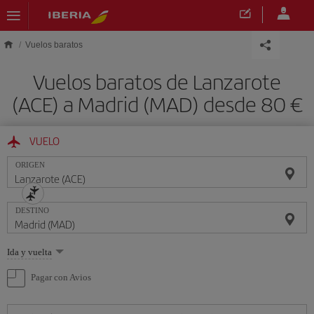
Saltar al contenido principal
Vuelos baratos
Vuelos baratos de Lanzarote
(ACE) a Madrid (MAD) desde 80 €
VUELO
ORIGEN
DESTINO
Seleccione
Ida y vuelta
una
opción
Pagar con Avios