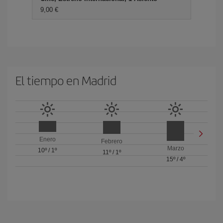
9,00 €
El tiempo en Madrid
Enero
Febrero
Marzo
10º
/
1º
11º
/
1º
15º
/
4º