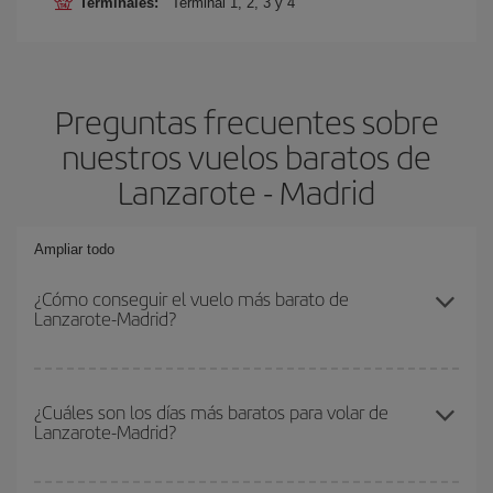
Terminales:
Terminal 1, 2, 3 y 4
Preguntas frecuentes sobre
nuestros vuelos baratos de
Lanzarote - Madrid
Ampliar todo
¿Cómo conseguir el vuelo más barato de
Lanzarote-Madrid?
Podrás ahorrar en tu billete de avión de Lanzarote-Madrid-dest y
conseguir el vuelo más barato si evitas temporadas altas,
¿Cuáles son los días más baratos para volar de
Lanzarote-Madrid?
compras con antelación y puedes ser flexible con las fechas y
horarios de ida y vuelta.
Para saber qué días te saldrá más económico volar, solo tienes