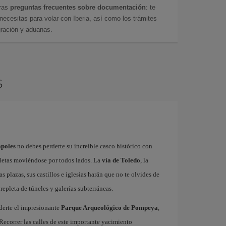
tras
preguntas frecuentes sobre documentación
: te
cesitas para volar con Iberia, así como los trámites
gración y aduanas.
s
ápoles
no debes perderte su increíble casco histórico con
cletas moviéndose por todos lados. La
vía de Toledo
, la
as plazas, sus castillos e iglesias harán que no te olvides de
repleta de túneles y galerías subterráneas.
derte el impresionante
Parque Arqueológico de Pompeya
,
Recorrer las calles de este importante yacimiento