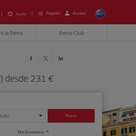
Registro
Acceso
Ayuda
cia Iberia
Iberia Club
P) desde 231 €
dulto
Buscar
o día/mes/año
Más Económica