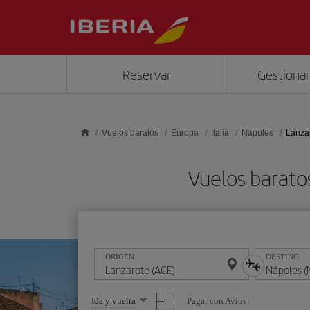
Saltar al contenido principal
Reservar
Gestionar
Vuelos baratos
Europa
Italia
Nápoles
Lanza
Vuelos barato
ORIGEN
DESTINO
Seleccione
Pagar con Avios
Ida y vuelta