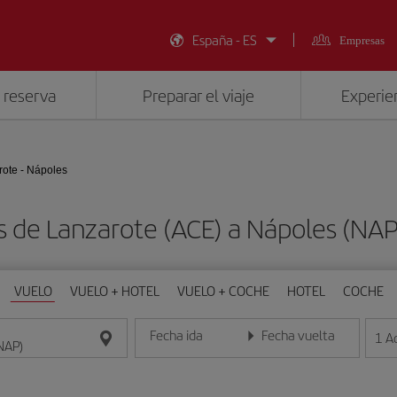
España - ES
Empresas
 reserva
Preparar el viaje
Experien
rote - Nápoles
s de Lanzarote (ACE) a Nápoles (NA
VUELO
VUELO + HOTEL
VUELO + COCHE
HOTEL
COCHE
Fecha ida
Fecha vuelta
1
A
Introduce la fecha en formato día/mes/año
Introduce la fecha en format