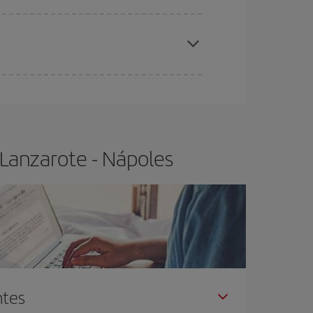
elo y de que las tarifas más baratas (turista)
nzarote-Nápoles-dest
.
ra el vuelo más barato.
 Lanzarote - Nápoles
ntes