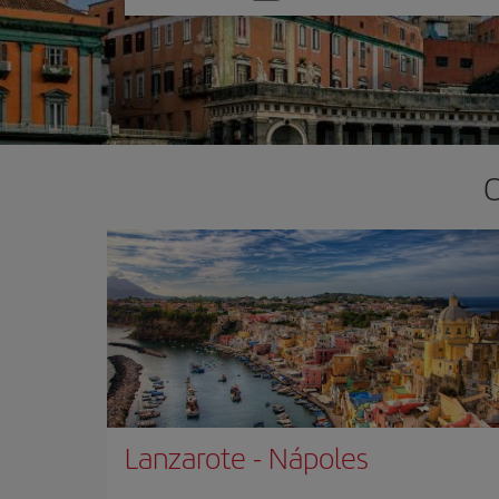
una
opción
O
Lanzarote
-
Nápoles