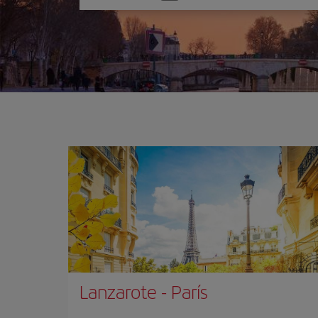
una
opción
Lanzarote
-
París