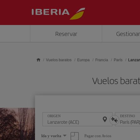
Saltar al contenido principal
Reservar
Gestionar
Vuelos baratos
Europa
Francia
París
Lanzar
Vuelos bara
ORIGEN
DESTINO
Seleccione
Pagar con Avios
Ida y vuelta