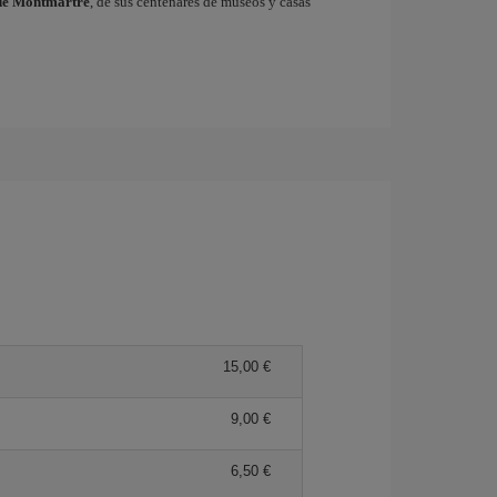
de Montmartre
, de sus centenares de museos y casas
15,00 €
9,00 €
6,50 €