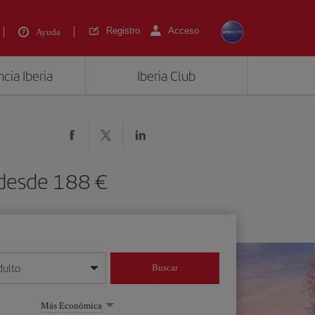
Registro
Acceso
Ayuda
cia Iberia
Iberia Club
 desde 188 €
dulto
Buscar
o día/mes/año
Más Económica