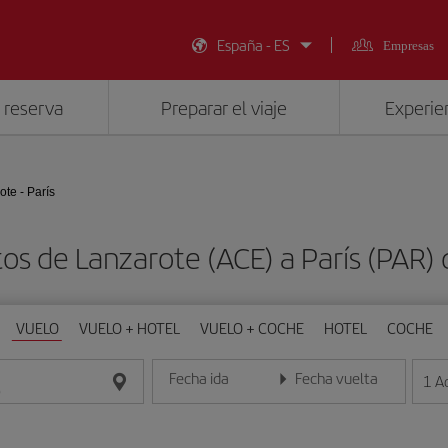
España - ES
Empresas
 reserva
Preparar el viaje
Experien
ote - París
tos de Lanzarote (ACE) a París (PAR)
VUELO
VUELO + HOTEL
VUELO + COCHE
HOTEL
COCHE
Fecha ida
Fecha vuelta
1
A
Introduce la fecha en formato día/mes/año
Introduce la fecha en format