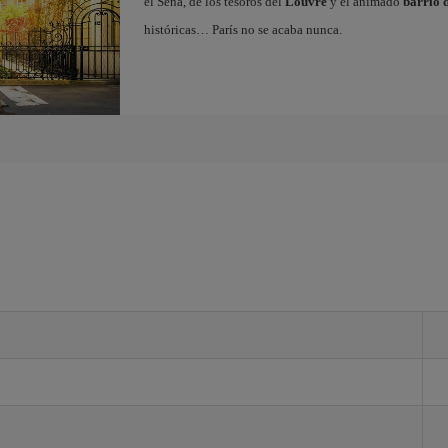
el Sena, de los tesoros del
Louvre
y el animado
barrio 
históricas… París no se acaba nunca.